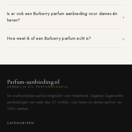
Is er ook een Burberry parfum aanbieding voor dames én
heren?
Hoe weet ik of een Burberry parfum echt is?
Parfum-aanbieding.nl
VERGELIJK 21+ PARFUMWINKELS
De onafhankelijke parfumvergelijker voor Nederland. Dagelijks bijgewerkte
aanbiedingen van meer dan 21 winkels, voor heren en dames parfum van
250+ merken.
CATEGORIEËN