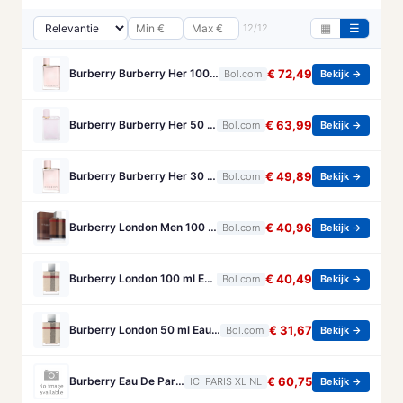
12/12
▦
☰
Burberry Burberry Her 100 ml Eau de Parfum - Damesparfum
€ 72,49
Bol.com
Bekijk →
Burberry Burberry Her 50 ml Eau de Parfum - Damesparfum
€ 63,99
Bol.com
Bekijk →
Burberry Burberry Her 30 ml Eau de Parfum - Damesparfum
€ 49,89
Bol.com
Bekijk →
Burberry London Men 100 ml - Eau de Toilette - Herenparfum
€ 40,96
Bol.com
Bekijk →
Burberry London 100 ml Eau de Parfum - Damesparfum
€ 40,49
Bol.com
Bekijk →
Burberry London 50 ml Eau de Parfum - Damesparfum
€ 31,67
Bol.com
Bekijk →
Burberry Eau De Parfum Burberry - Goddess Eau De Parfum - 30 ML
€ 60,75
ICI PARIS XL NL
Bekijk →