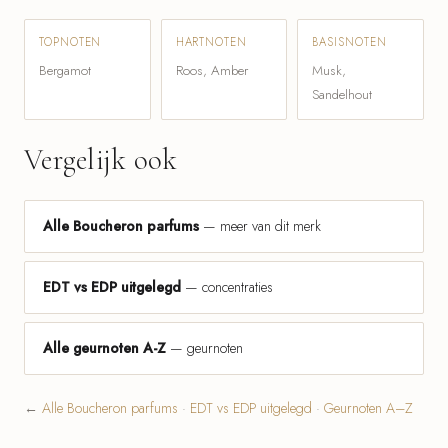
TOPNOTEN
HARTNOTEN
BASISNOTEN
Bergamot
Roos, Amber
Musk,
Sandelhout
Vergelijk ook
Alle Boucheron parfums
— meer van dit merk
EDT vs EDP uitgelegd
— concentraties
Alle geurnoten A-Z
— geurnoten
←
Alle Boucheron parfums
·
EDT vs EDP uitgelegd
·
Geurnoten A–Z