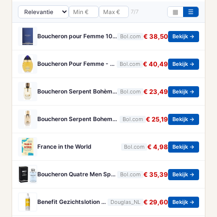
7/7
▦
☰
Boucheron pour Femme 100 ml Eau de Parfum - Damesparfum
€ 38,50
Bol.com
Bekijk →
Boucheron Pour Femme - 100ml - Eau de toilette
€ 40,49
Bol.com
Bekijk →
Boucheron Serpent Bohème Eau de Parfum 50 ml
€ 23,49
Bol.com
Bekijk →
Boucheron Serpent Boheme Eau de parfum spray 30 ml
€ 25,19
Bol.com
Bekijk →
France in the World
€ 4,98
Bol.com
Bekijk →
Boucheron Quatre Men Spray - 100 ml - Eau De Toilette
€ 35,39
Bol.com
Bekijk →
Benefit Gezichtslotion The POREfessional Gezichtstoner Unisex 133ml
€ 29,60
Douglas_NL
Bekijk →