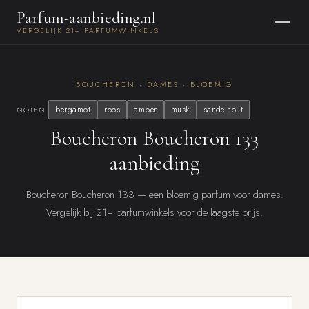
Parfum-aanbieding.nl
VERGELIJK 21+ PARFUMWINKELS
BOUCHERON · DAMES · BLOEMIG
bergamot
roos
amber
musk
sandelhout
NOTEN
Boucheron Boucheron 133
aanbieding
Boucheron Boucheron 133 — een bloemig parfum voor dames.
Vergelijk bij 21+ parfumwinkels voor de laagste prijs.