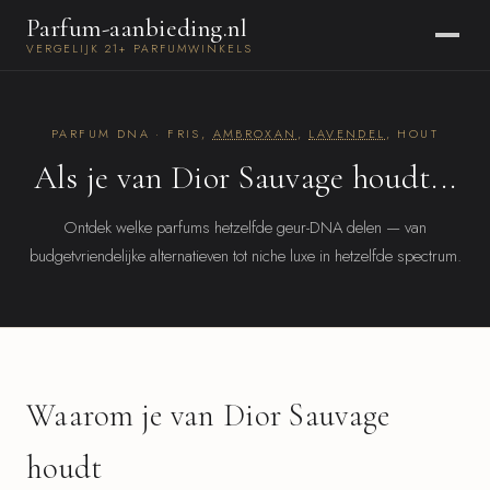
Parfum-aanbieding.nl
VERGELIJK 21+ PARFUMWINKELS
PARFUM DNA · FRIS,
AMBROXAN
,
LAVENDEL
, HOUT
Als je van Dior Sauvage houdt...
Ontdek welke parfums hetzelfde geur-DNA delen — van
budgetvriendelijke alternatieven tot niche luxe in hetzelfde spectrum.
Waarom je van Dior Sauvage
houdt