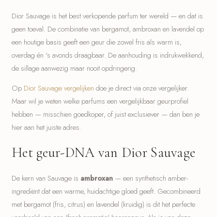
Dior Sauvage is het best verkopende parfum ter wereld — en dat is
geen toeval. De combinatie van bergamot, ambroxan en lavendel op
een houtige basis geeft een geur die zowel fris als warm is,
overdag én 's avonds draagbaar. De aanhouding is indrukwekkend,
de sillage aanwezig maar nooit opdringerig.
Op
Dior Sauvage vergelijken
doe je direct via onze vergelijker.
Maar wil je weten welke parfums een vergelijkbaar geurprofiel
hebben — misschien goedkoper, of juist exclusiever — dan ben je
hier aan het juiste adres.
Het geur-DNA van Dior Sauvage
De kern van Sauvage is
ambroxan
— een synthetisch amber-
ingrediënt dat een warme, huidachtige gloed geeft. Gecombineerd
met bergamot (fris, citrus) en lavendel (kruidig) is dit het perfecte