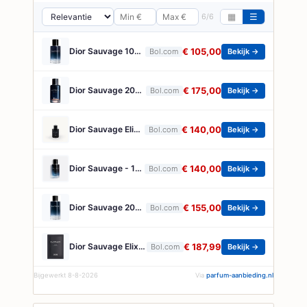
6/6
▦
☰
Dior Sauvage 100 ml Eau de Toilette - Herenparfum
€ 105,00
Bol.com
Bekijk →
Dior Sauvage 200 ml Eau de Parfum - Herenparfum
€ 175,00
Bol.com
Bekijk →
Dior Sauvage Elixir - Herenparfum met frisse, houtachtige en kruidige noten - 60 ml
€ 140,00
Bol.com
Bekijk →
Dior Sauvage - 100 ml - parfum spray - herenparfum
€ 140,00
Bol.com
Bekijk →
Dior Sauvage 200 ml Eau de Toilette - Herenparfum
€ 155,00
Bol.com
Bekijk →
Dior Sauvage Elixir 100ml Eau de Parfum - Herenparfum
€ 187,99
Bol.com
Bekijk →
Bijgewerkt 8-8-2026
Via
parfum-aanbieding.nl