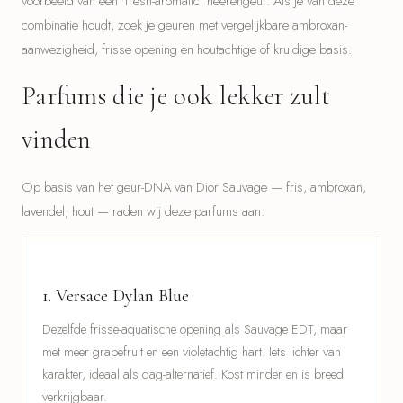
voorbeeld van een 'fresh-aromatic' heerengeur. Als je van deze
combinatie houdt, zoek je geuren met vergelijkbare ambroxan-
aanwezigheid, frisse opening en houtachtige of kruidige basis.
Parfums die je ook lekker zult
vinden
Op basis van het geur-DNA van Dior Sauvage — fris, ambroxan,
lavendel, hout — raden wij deze parfums aan:
1.
Versace Dylan Blue
Dezelfde frisse-aquatische opening als Sauvage EDT, maar
met meer grapefruit en een violetachtig hart. Iets lichter van
karakter, ideaal als dag-alternatief. Kost minder en is breed
verkrijgbaar.