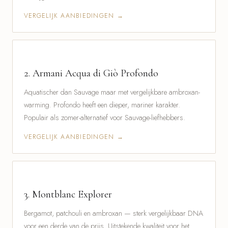
VERGELIJK AANBIEDINGEN →
2.
Armani Acqua di Giò Profondo
Aquatischer dan Sauvage maar met vergelijkbare ambroxan-
warming. Profondo heeft een dieper, mariner karakter.
Populair als zomer-alternatief voor Sauvage-liefhebbers.
VERGELIJK AANBIEDINGEN →
3.
Montblanc Explorer
Bergamot, patchouli en ambroxan — sterk vergelijkbaar DNA
voor een derde van de prijs. Uitstekende kwaliteit voor het