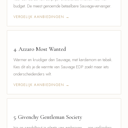
budget. De meest genoemde betaalbare Sauvage-vervanger.
VERGELIJK AANBIEDINGEN →
4.
Azzaro Most Wanted
Warmer en kruidiger dan Sauvage, met kardamom en tabak.
Kies dit als je de warmte van Sauvage EDP zoekt maar iets
onderscheidenders wilt.
VERGELIJK AANBIEDINGEN →
5.
Givenchy Gentleman Society
Iris en sandelhout in plaats van ambroxan — een verfijndere,