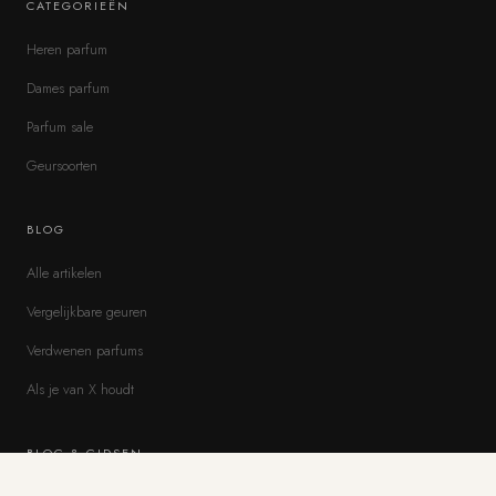
CATEGORIEËN
Heren parfum
Dames parfum
Parfum sale
Geursoorten
BLOG
Alle artikelen
Vergelijkbare geuren
Verdwenen parfums
Als je van X houdt
BLOG & GIDSEN