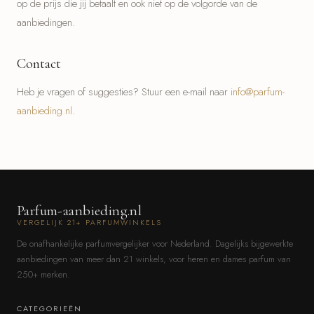
op de prijs die jij betaalt en ook niet op de volgorde van de
aanbiedingen.
Contact
Heb je vragen of suggesties? Stuur een e-mail naar
info@parfum-
aanbieding.nl
.
Parfum-aanbieding.nl
VERGELIJK 21+ PARFUMWINKELS
De onafhankelijke parfumvergelijker voor Nederland. Dagelijks bijgewerkte
aanbiedingen van meer dan 21 winkels, voor heren en dames parfum van
250+ merken.
CATEGORIEËN