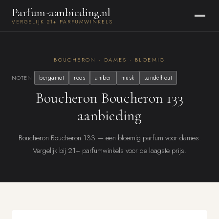
Parfum-aanbieding.nl
VERGELIJK 21+ PARFUMWINKELS
BOUCHERON · DAMES · BLOEMIG
bergamot
roos
amber
musk
sandelhout
NOTEN
Boucheron Boucheron 133
aanbieding
Boucheron Boucheron 133 — een bloemig parfum voor dames.
Vergelijk bij 21+ parfumwinkels voor de laagste prijs.