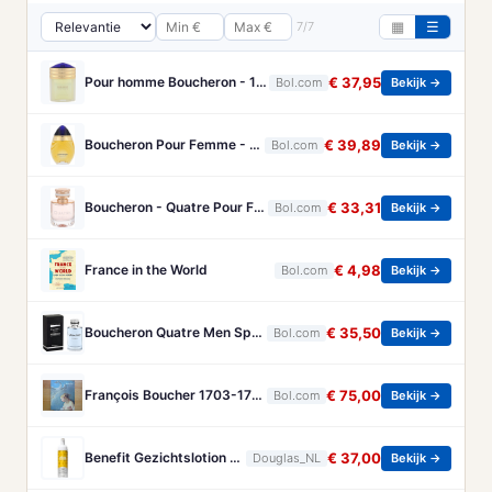
7/7
▦
☰
Pour homme Boucheron - 100 ml - Eau de parfum
€ 37,95
Bol.com
Bekijk →
Boucheron Pour Femme - 100ml - Eau de toilette
€ 39,89
Bol.com
Bekijk →
Boucheron - Quatre Pour Femme - Eau De Parfum - 50ML
€ 33,31
Bol.com
Bekijk →
France in the World
€ 4,98
Bol.com
Bekijk →
Boucheron Quatre Men Spray - 100 ml - Eau De Toilette
€ 35,50
Bol.com
Bekijk →
François Boucher 1703-1770 - Brandt, Christa
€ 75,00
Bol.com
Bekijk →
Benefit Gezichtslotion The POREfessional Gezichtstoner Unisex 133ml
€ 37,00
Douglas_NL
Bekijk →