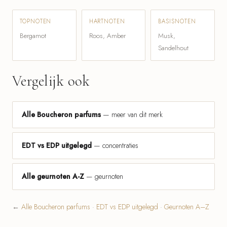
TOPNOTEN
HARTNOTEN
BASISNOTEN
Bergamot
Roos, Amber
Musk,
Sandelhout
Vergelijk ook
Alle Boucheron parfums
— meer van dit merk
EDT vs EDP uitgelegd
— concentraties
Alle geurnoten A-Z
— geurnoten
←
Alle Boucheron parfums
·
EDT vs EDP uitgelegd
·
Geurnoten A–Z