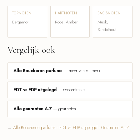
TOPNOTEN
HARTNOTEN
BASISNOTEN
Bergamot
Roos, Amber
Musk,
Sandelhout
Vergelijk ook
Alle Boucheron parfums
— meer van dit merk
EDT vs EDP uitgelegd
— concentraties
Alle geurnoten A-Z
— geurnoten
←
Alle Boucheron parfums
·
EDT vs EDP uitgelegd
·
Geurnoten A–Z