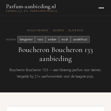
Parfum-aanbieding.nl
VERGELIJK 21+ PARFUMWINKELS
BOUCHERON · DAMES · BLOEMIG
bergamot
roos
amber
musk
sandelhout
NOTEN
Boucheron Boucheron 133
aanbieding
Boucheron Boucheron 133 — een bloemig parfum voor dames.
Vergelijk bij 21+ parfumwinkels voor de laagste prijs.