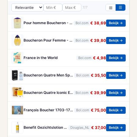
7/7
▦
☰
Pour homme Boucheron - 100 ml - Eau de parfum
€ 38,69
Bol.com
Bekijk →
Boucheron Pour Femme - 100ml - Eau de toilette
€ 39,80
Bol.com
Bekijk →
France in the World
€ 4,98
Bol.com
Bekijk →
Boucheron Quatre Men Spray - 100 ml - Eau De Toilette
€ 35,50
Bol.com
Bekijk →
Boucheron Quatre Iconic Eau de Parfum - 100ml
€ 39,99
Bol.com
Bekijk →
François Boucher 1703-1770 - Brandt, Christa
€ 75,00
Bol.com
Bekijk →
Benefit Gezichtslotion The POREfessional Gezichtstoner Unisex 133ml
€ 37,00
Douglas_NL
Bekijk →