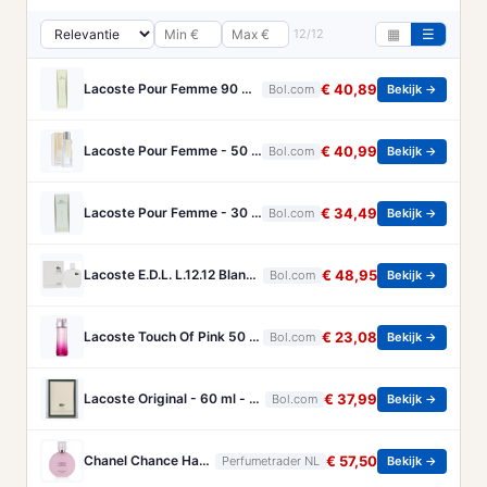
12/12
▦
☰
Lacoste Pour Femme 90 ml - Eau de Parfum - Damesparfum
€ 40,89
Bol.com
Bekijk →
Lacoste Pour Femme - 50 ml - Eau de parfum
€ 40,99
Bol.com
Bekijk →
Lacoste Pour Femme - 30 ml - Eau de parfum
€ 34,49
Bol.com
Bekijk →
Lacoste E.D.L. L.12.12 Blanc - Eau de toilette Spray - Herenparfum - 100 ml
€ 48,95
Bol.com
Bekijk →
Lacoste Touch Of Pink 50 ml - Eau de Toilette - Vrouwenparfum
€ 23,08
Bol.com
Bekijk →
Lacoste Original - 60 ml - eau de parfum spray - herenparfum
€ 37,99
Bol.com
Bekijk →
Chanel Chance Haarparfum 35 ml
€ 57,50
Perfumetrader NL
Bekijk →