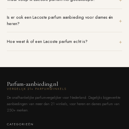
Is er ook een Lacoste parfum aanbieding voor dames én
heren?
Hoe weet ik of een Lacoste parfum echt is?
Parfum-aanbieding.nl
VERGELIJK 21+ PARFUMWINKELS
De onafhankelijke parfumvergelijker voor Nederland. Dagelijks bijgewerkte
aanbiedingen van meer dan 21 winkels, voor heren en dames parfum van
250+ merken.
CATEGORIEËN