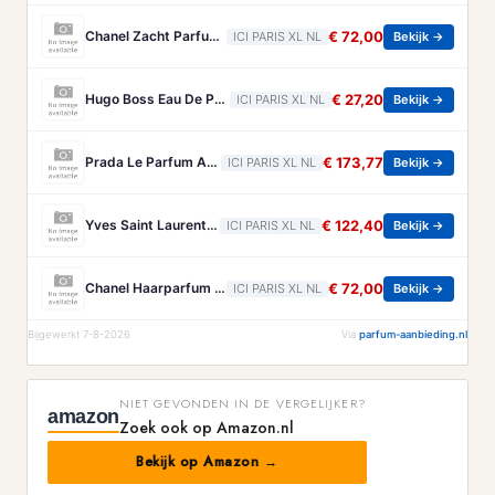
Chanel Zacht Parfum Voor Het Haar Chanel - Allure Zacht Parfum Voor Het Haar - 35 ML
€ 72,00
ICI PARIS XL NL
Bekijk →
Hugo Boss Eau De Parfum Hugo Boss - Boss Bottled Beyond For Her Eau De Parfum - 10 ML
€ 27,20
ICI PARIS XL NL
Bekijk →
Prada Le Parfum Amberachtig Houtachtig Parfum Voor Heren Prada - Paradigme Le Parfum - Amberachtig Houtachtig Parfum Voor Heren - 150 ML
€ 173,77
ICI PARIS XL NL
Bekijk →
Yves Saint Laurent Eau De Parfum Bloemig Fruitig Parfum Voor Dames Yves Saint Laurent - Libre Berry Crush Eau De Parfum - Bloemig Fruitig Parfum Voor Dames - 50 ML
€ 122,40
ICI PARIS XL NL
Bekijk →
Chanel Haarparfum Chanel - Chance Eau Tendre Haarparfum - 35 ML
€ 72,00
ICI PARIS XL NL
Bekijk →
Bijgewerkt 7-8-2026
Via
parfum-aanbieding.nl
NIET GEVONDEN IN DE VERGELIJKER?
amazon
Zoek ook op Amazon.nl
Bekijk op Amazon →