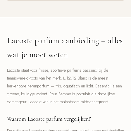
Lacoste parfum aanbieding – alles
wat je moet weten
Lacoste staat voor frisse, sportieve parfums passend bij de
tenniswereld-roots van het merk. L.12.12 Blanc is de meest
herkenbare herenparfum — fris, aquatisch en licht. Essential is een
groene, kruidige variant. Pour Femme is populair als dagelijkse
damesgeur. Lacoste valt in het mainstream middensegment.
Waarom Lacoste parfum vergelijken?
De prijs van Lacoste parfum verschilt per winkel, soms met tientallen