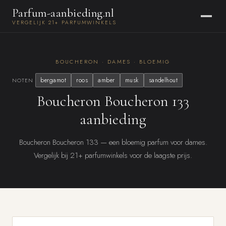
Parfum-aanbieding.nl
VERGELIJK 21+ PARFUMWINKELS
BOUCHERON · DAMES · BLOEMIG
bergamot
roos
amber
musk
sandelhout
NOTEN
Boucheron Boucheron 133
aanbieding
Boucheron Boucheron 133 — een bloemig parfum voor dames.
Vergelijk bij 21+ parfumwinkels voor de laagste prijs.