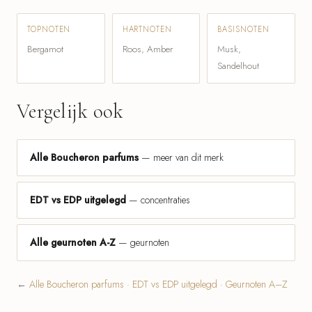
TOPNOTEN
HARTNOTEN
BASISNOTEN
Bergamot
Roos, Amber
Musk,
Sandelhout
Vergelijk ook
Alle Boucheron parfums
— meer van dit merk
EDT vs EDP uitgelegd
— concentraties
Alle geurnoten A-Z
— geurnoten
←
Alle Boucheron parfums
·
EDT vs EDP uitgelegd
·
Geurnoten A–Z