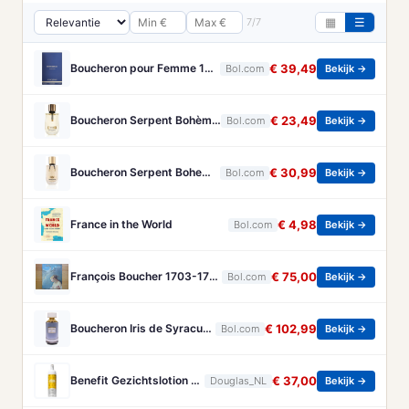
7/7
▦
☰
Boucheron pour Femme 100 ml Eau de Parfum - Damesparfum
€ 39,49
Bol.com
Bekijk →
Boucheron Serpent Bohème Eau de Parfum 50 ml
€ 23,49
Bol.com
Bekijk →
Boucheron Serpent Boheme Eau de parfum spray 30 ml
€ 30,99
Bol.com
Bekijk →
France in the World
€ 4,98
Bol.com
Bekijk →
François Boucher 1703-1770 - Brandt, Christa
€ 75,00
Bol.com
Bekijk →
Boucheron Iris de Syracuse - 125 ml - eau de parfum spray - damesparfum
€ 102,99
Bol.com
Bekijk →
Benefit Gezichtslotion The POREfessional Gezichtstoner Unisex 133ml
€ 37,00
Douglas_NL
Bekijk →