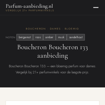
Parfum-aanbieding.nl
VERGELIJK 21+ PARFUMWINKELS
BOUCHERON · DAMES · BLOEMIG
bergamot
roos
amber
musk
sandelhout
NOTEN
Boucheron Boucheron 133
aanbieding
Boucheron Boucheron 133 — een bloemig parfum voor dames.
Vergelijk bij 21+ parfumwinkels voor de laagste prijs.