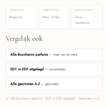
TOPNOTEN
HARTNOTEN
BASISNOTEN
Bergamot
Roos, Amber
Musk,
Sandelhout
Vergelijk ook
Alle Boucheron parfums
— meer van dit merk
EDT vs EDP uitgelegd
— concentraties
Alle geurnoten A-Z
— geurnoten
←
Alle Boucheron parfums
·
EDT vs EDP uitgelegd
·
Geurnoten A–Z