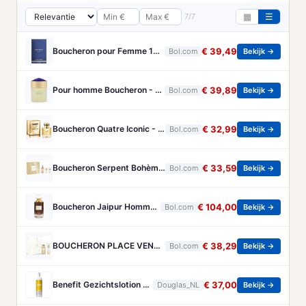
7/7
▦
☰
Boucheron pour Femme 100 ml Eau de Parfum - Damesparfum
€ 39,49
Bol.com
Bekijk →
Pour homme Boucheron - 100 ml - Eau de parfum
€ 39,89
Bol.com
Bekijk →
Boucheron Quatre Iconic - 50 ml - eau de parfum spray - damesparfum
€ 32,99
Bol.com
Bekijk →
Boucheron Serpent Bohème Gift Set 50ml Eau de Parfum + 50ml Bath & Shower Gel + 50ml Body Lotion - Geschenkset
€ 33,59
Bol.com
Bekijk →
Boucheron Jaipur Homme Eau de Parfum 100ml Spray
€ 104,00
Bol.com
Bekijk →
BOUCHERON PLACE VENDOME GESCHENKSET
€ 38,29
Bol.com
Bekijk →
Benefit Gezichtslotion The POREfessional Gezichtstoner Unisex 133ml
€ 37,00
Douglas_NL
Bekijk →