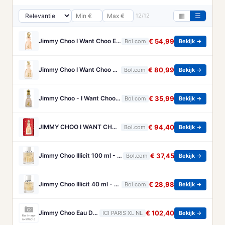
12/12
▦
☰
Jimmy Choo I Want Choo Eau De Parfum Spray 60 Ml For Women
€ 54,99
Bol.com
Bekijk →
Jimmy Choo I Want Choo parfum voor vrouwen - Oriëntaals bloemig - 100ml
€ 80,99
Bol.com
Bekijk →
Jimmy Choo - I Want Choo Eau de Parfum
€ 35,99
Bol.com
Bekijk →
JIMMY CHOO I WANT CHOO LIMITED EDITION EDP 125 ML
€ 94,40
Bol.com
Bekijk →
Jimmy Choo Illicit 100 ml - Eau de Parfum - Damesparfum
€ 37,45
Bol.com
Bekijk →
Jimmy Choo Illicit 40 ml - Eau de Parfum - Damesparfum
€ 28,98
Bol.com
Bekijk →
Jimmy Choo Eau De Parfum Jimmy Choo - I Want Choo With Love Eau De Parfum - 100 ML
€ 102,40
ICI PARIS XL NL
Bekijk →