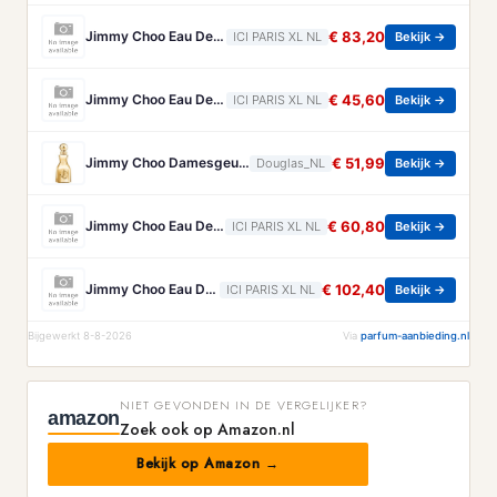
Jimmy Choo Eau De Parfum Jimmy Choo - I Want Choo Le Parfum Eau De Parfum - 60 ML
€ 83,20
ICI PARIS XL NL
Bekijk →
Jimmy Choo Eau De Parfum Jimmy Choo - Illicit Eau De Parfum - 40 ML
€ 45,60
ICI PARIS XL NL
Bekijk →
Jimmy Choo Damesgeuren I Want Choo Parfum Dames 40ml
€ 51,99
Douglas_NL
Bekijk →
Jimmy Choo Eau De Parfum Jimmy Choo - Man Extreme Eau De Parfum - 50 ML
€ 60,80
ICI PARIS XL NL
Bekijk →
Jimmy Choo Eau De Parfum Jimmy Choo - I Want Choo Forever Eau De Parfum - 100 ML
€ 102,40
ICI PARIS XL NL
Bekijk →
Bijgewerkt 8-8-2026
Via
parfum-aanbieding.nl
NIET GEVONDEN IN DE VERGELIJKER?
amazon
Zoek ook op Amazon.nl
Bekijk op Amazon →