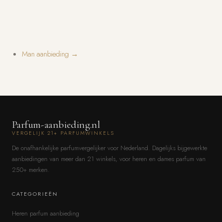
Man aanbieding →
Parfum-aanbieding.nl
VERGELIJK 21+ PARFUMWINKELS
De onafhankelijke parfumvergelijker voor Nederland. Dagelijks bijgewerkte
aanbiedingen van meer dan 21 winkels, voor heren en dames parfum van
250+ merken.
CATEGORIEËN
Heren parfum aanbieding