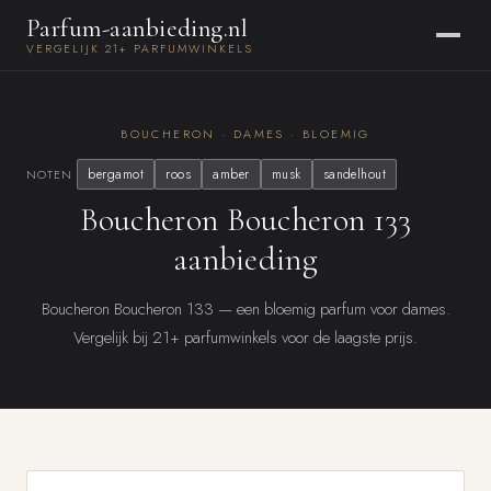
Parfum-aanbieding.nl
VERGELIJK 21+ PARFUMWINKELS
BOUCHERON · DAMES · BLOEMIG
bergamot
roos
amber
musk
sandelhout
NOTEN
Boucheron Boucheron 133
aanbieding
Boucheron Boucheron 133 — een bloemig parfum voor dames.
Vergelijk bij 21+ parfumwinkels voor de laagste prijs.