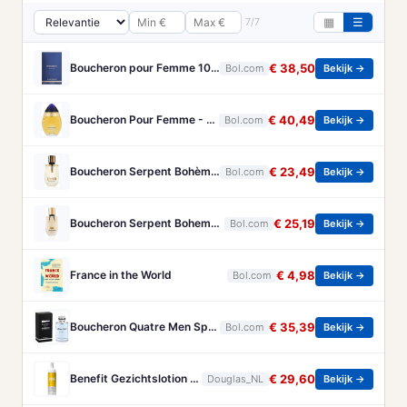
7/7
▦
☰
Boucheron pour Femme 100 ml Eau de Parfum - Damesparfum
€ 38,50
Bol.com
Bekijk →
Boucheron Pour Femme - 100ml - Eau de toilette
€ 40,49
Bol.com
Bekijk →
Boucheron Serpent Bohème Eau de Parfum 50 ml
€ 23,49
Bol.com
Bekijk →
Boucheron Serpent Boheme Eau de parfum spray 30 ml
€ 25,19
Bol.com
Bekijk →
France in the World
€ 4,98
Bol.com
Bekijk →
Boucheron Quatre Men Spray - 100 ml - Eau De Toilette
€ 35,39
Bol.com
Bekijk →
Benefit Gezichtslotion The POREfessional Gezichtstoner Unisex 133ml
€ 29,60
Douglas_NL
Bekijk →