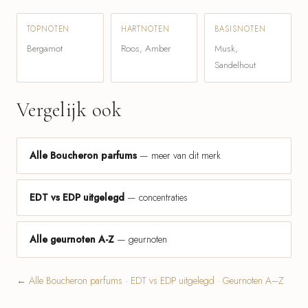
TOPNOTEN
HARTNOTEN
BASISNOTEN
Bergamot
Roos, Amber
Musk,
Sandelhout
Vergelijk ook
Alle Boucheron parfums
— meer van dit merk
EDT vs EDP uitgelegd
— concentraties
Alle geurnoten A-Z
— geurnoten
←
Alle Boucheron parfums
·
EDT vs EDP uitgelegd
·
Geurnoten A–Z