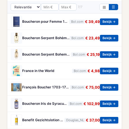
7/7
▦
☰
Boucheron pour Femme 100 ml Eau de Parfum - Damesparfum
€ 39,49
Bol.com
Bekijk →
Boucheron Serpent Bohème Eau de Parfum 50 ml
€ 23,49
Bol.com
Bekijk →
Boucheron Serpent Boheme Eau de parfum spray 30 ml
€ 25,19
Bol.com
Bekijk →
France in the World
€ 4,98
Bol.com
Bekijk →
François Boucher 1703-1770 - Brandt, Christa
€ 75,00
Bol.com
Bekijk →
Boucheron Iris de Syracuse - 125 ml - eau de parfum spray - damesparfum
€ 102,99
Bol.com
Bekijk →
Benefit Gezichtslotion The POREfessional Gezichtstoner Unisex 133ml
€ 37,00
Douglas_NL
Bekijk →