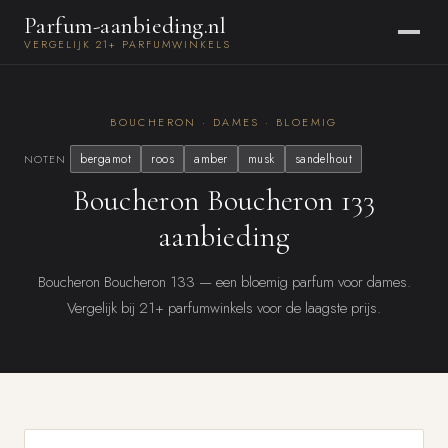
Parfum-aanbieding.nl
VERGELIJK 21+ PARFUMWINKELS
BOUCHERON · DAMES · BLOEMIG
bergamot
roos
amber
musk
sandelhout
NOTEN
Boucheron Boucheron 133
aanbieding
Boucheron Boucheron 133 — een bloemig parfum voor dames.
Vergelijk bij 21+ parfumwinkels voor de laagste prijs.