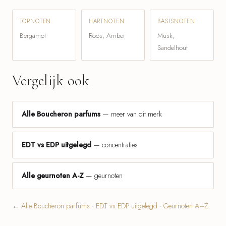
TOPNOTEN
HARTNOTEN
BASISNOTEN
Bergamot
Roos, Amber
Musk,
Sandelhout
Vergelijk ook
Alle Boucheron parfums
— meer van dit merk
EDT vs EDP uitgelegd
— concentraties
Alle geurnoten A-Z
— geurnoten
←
Alle Boucheron parfums
·
EDT vs EDP uitgelegd
·
Geurnoten A–Z