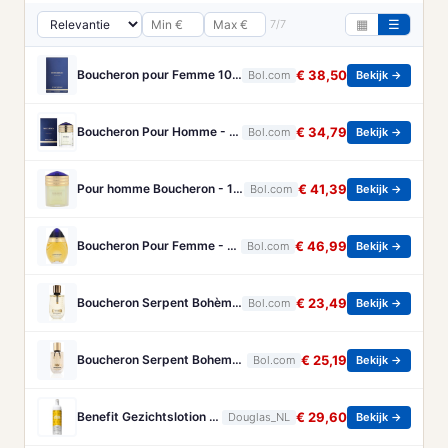
7/7
▦
☰
Boucheron pour Femme 100 ml Eau de Parfum - Damesparfum
€ 38,50
Bol.com
Bekijk →
Boucheron Pour Homme - 100ml - Eau de toilette
€ 34,79
Bol.com
Bekijk →
Pour homme Boucheron - 100 ml - Eau de parfum
€ 41,39
Bol.com
Bekijk →
Boucheron Pour Femme - 100ml - Eau de toilette
€ 46,99
Bol.com
Bekijk →
Boucheron Serpent Bohème Eau de Parfum 50 ml
€ 23,49
Bol.com
Bekijk →
Boucheron Serpent Boheme Eau de parfum spray 30 ml
€ 25,19
Bol.com
Bekijk →
Benefit Gezichtslotion The POREfessional Gezichtstoner Unisex 133ml
€ 29,60
Douglas_NL
Bekijk →