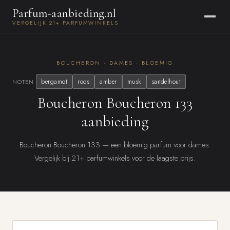
Parfum-aanbieding.nl
VERGELIJK 21+ PARFUMWINKELS
BOUCHERON · DAMES · BLOEMIG
bergamot
roos
amber
musk
sandelhout
NOTEN
Boucheron Boucheron 133
aanbieding
Boucheron Boucheron 133 — een bloemig parfum voor dames.
Vergelijk bij 21+ parfumwinkels voor de laagste prijs.