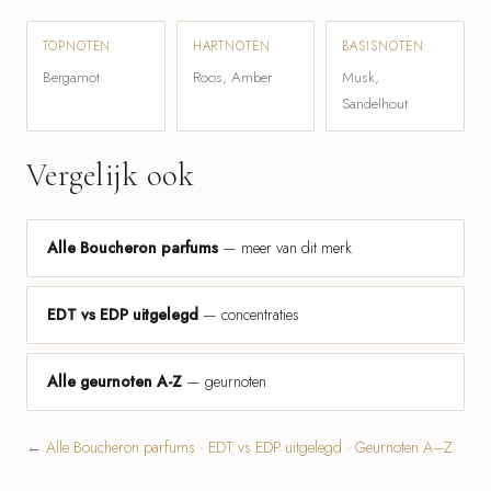
TOPNOTEN
HARTNOTEN
BASISNOTEN
Bergamot
Roos, Amber
Musk,
Sandelhout
Vergelijk ook
Alle Boucheron parfums
— meer van dit merk
EDT vs EDP uitgelegd
— concentraties
Alle geurnoten A-Z
— geurnoten
←
Alle Boucheron parfums
·
EDT vs EDP uitgelegd
·
Geurnoten A–Z