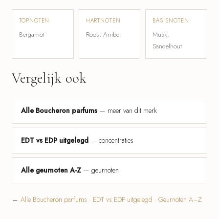
TOPNOTEN
HARTNOTEN
BASISNOTEN
Bergamot
Roos, Amber
Musk,
Sandelhout
Vergelijk ook
Alle Boucheron parfums
— meer van dit merk
EDT vs EDP uitgelegd
— concentraties
Alle geurnoten A-Z
— geurnoten
←
Alle Boucheron parfums
·
EDT vs EDP uitgelegd
·
Geurnoten A–Z