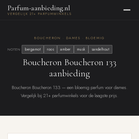
Parfum-aanbieding.nl
VERGELIJK 21+ PARFUMWINKELS
BOUCHERON · DAMES · BLOEMIG
bergamot
roos
amber
musk
sandelhout
NOTEN
Boucheron Boucheron 133
aanbieding
Boucheron Boucheron 133 — een bloemig parfum voor dames.
Vergelijk bij 21+ parfumwinkels voor de laagste prijs.