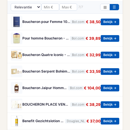
7/7
▦
☰
Boucheron pour Femme 100 ml Eau de Parfum - Damesparfum
€ 38,50
Bol.com
Bekijk →
Pour homme Boucheron - 100 ml - Eau de parfum
€ 39,89
Bol.com
Bekijk →
Boucheron Quatre Iconic - 50 ml - eau de parfum spray - damesparfum
€ 32,99
Bol.com
Bekijk →
Boucheron Serpent Bohème Gift Set 50ml Eau de Parfum + 50ml Bath & Shower Gel + 50ml Body Lotion - Geschenkset
€ 33,59
Bol.com
Bekijk →
Boucheron Jaipur Homme Eau de Parfum 100ml Spray
€ 104,00
Bol.com
Bekijk →
BOUCHERON PLACE VENDOME GESCHENKSET
€ 38,29
Bol.com
Bekijk →
Benefit Gezichtslotion The POREfessional Gezichtstoner Unisex 133ml
€ 37,00
Douglas_NL
Bekijk →