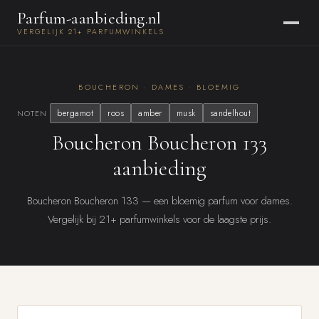
Parfum-aanbieding.nl
VERGELIJK 21+ PARFUMWINKELS
BOUCHERON · DAMES · BLOEMIG
bergamot
roos
amber
musk
sandelhout
NOTEN
Boucheron Boucheron 133
aanbieding
Boucheron Boucheron 133 — een bloemig parfum voor dames.
Vergelijk bij 21+ parfumwinkels voor de laagste prijs.