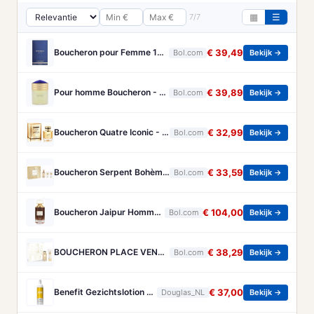
7/7
▦
☰
Boucheron pour Femme 100 ml Eau de Parfum - Damesparfum
€ 39,49
Bol.com
Bekijk →
Pour homme Boucheron - 100 ml - Eau de parfum
€ 39,89
Bol.com
Bekijk →
Boucheron Quatre Iconic - 50 ml - eau de parfum spray - damesparfum
€ 32,99
Bol.com
Bekijk →
Boucheron Serpent Bohème Gift Set 50ml Eau de Parfum + 50ml Bath & Shower Gel + 50ml Body Lotion - Geschenkset
€ 33,59
Bol.com
Bekijk →
Boucheron Jaipur Homme Eau de Parfum 100ml Spray
€ 104,00
Bol.com
Bekijk →
BOUCHERON PLACE VENDOME GESCHENKSET
€ 38,29
Bol.com
Bekijk →
Benefit Gezichtslotion The POREfessional Gezichtstoner Unisex 133ml
€ 37,00
Douglas_NL
Bekijk →