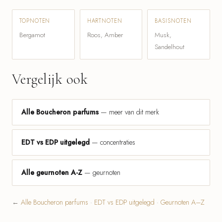
TOPNOTEN
HARTNOTEN
BASISNOTEN
Bergamot
Roos, Amber
Musk,
Sandelhout
Vergelijk ook
Alle Boucheron parfums
— meer van dit merk
EDT vs EDP uitgelegd
— concentraties
Alle geurnoten A-Z
— geurnoten
←
Alle Boucheron parfums
·
EDT vs EDP uitgelegd
·
Geurnoten A–Z