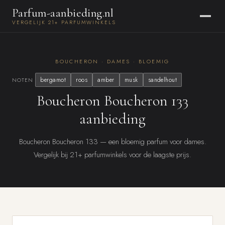
Parfum-aanbieding.nl
VERGELIJK 21+ PARFUMWINKELS
BOUCHERON · DAMES · BLOEMIG
bergamot
roos
amber
musk
sandelhout
NOTEN
Boucheron Boucheron 133
aanbieding
Boucheron Boucheron 133 — een bloemig parfum voor dames.
Vergelijk bij 21+ parfumwinkels voor de laagste prijs.