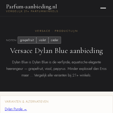
Parfum-aanbieding.nl
VERGELIJK 21+ PARFUMWINKELS
VERSACE · PRODUCTLIJN
grapefruit
violet
ceder
NOTEN
Versace Dylan Blue aanbieding
Dylan Blue is Dylan Blue is de verfijnde, aquatische elegante
heerengeur — grapefruit, viool, papyrus. Minder explosief dan Eros
maar ... Vergelijk alle varianten bij 21+ winkels.
VARIANTEN & ALTERNATIEVEN
Dylan Purple →