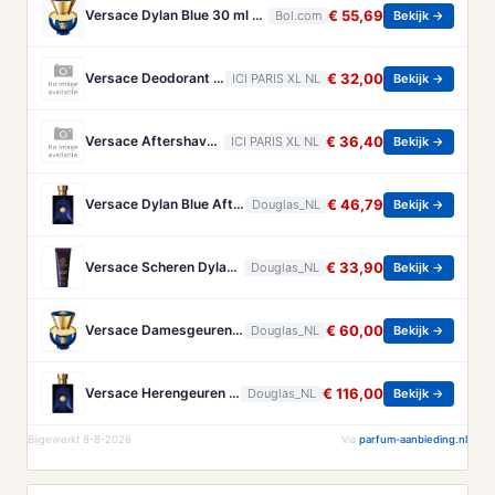
Versace Dylan Blue 30 ml - Eau de Parfum - Damesparfum
€ 55,69
Bol.com
Bekijk →
Versace Deodorant Stick Versace - Pour Homme Dylan Blue Deodorant Stick - 75 ML
€ 32,00
ICI PARIS XL NL
Bekijk →
Versace Aftershave Balm Versace - Pour Homme Dylan Blue Aftershave Balm - 100 ML
€ 36,40
ICI PARIS XL NL
Bekijk →
Versace Dylan Blue Aftershave Heren 100ml
€ 46,79
Douglas_NL
Bekijk →
Versace Scheren Dylan Blue Aftershave Heren 100ml
€ 33,90
Douglas_NL
Bekijk →
Versace Damesgeuren Dylan Blue Pour Femme Eau de parfum Dames 30ml
€ 60,00
Douglas_NL
Bekijk →
Versace Herengeuren Dylan Blue Eau de toilette Heren 200ml
€ 116,00
Douglas_NL
Bekijk →
Bijgewerkt 8-8-2026
Via
parfum-aanbieding.nl