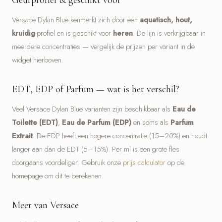
Geurprofiel & geschikt voor
Versace Dylan Blue kenmerkt zich door een
aquatisch, hout,
kruidig
-profiel en is geschikt voor
heren
. De lijn is verkrijgbaar in
meerdere concentraties — vergelijk de prijzen per variant in de
widget hierboven.
EDT, EDP of Parfum — wat is het verschil?
Veel Versace Dylan Blue varianten zijn beschikbaar als
Eau de
Toilette (EDT)
,
Eau de Parfum (EDP)
en soms als
Parfum
Extrait
. De EDP heeft een hogere concentratie (15–20%) en houdt
langer aan dan de EDT (5–15%). Per ml is een grote fles
doorgaans voordeliger. Gebruik onze
prijs calculator
op de
homepage om dit te berekenen.
Meer van Versace