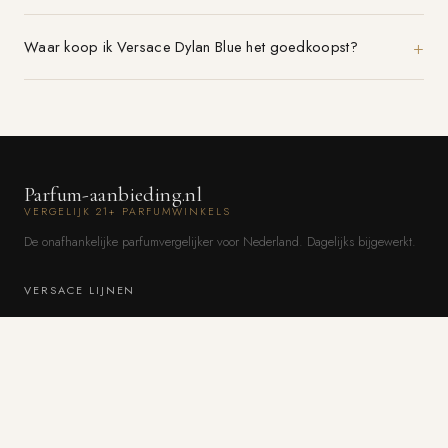
Waar koop ik Versace Dylan Blue het goedkoopst?
Parfum-aanbieding.nl
VERGELIJK 21+ PARFUMWINKELS
De onafhankelijke parfumvergelijker voor Nederland. Dagelijks bijgewerkt.
VERSACE LIJNEN
Alle Versace parfums
Alle merken A–Z
Vergelijkbare geuren