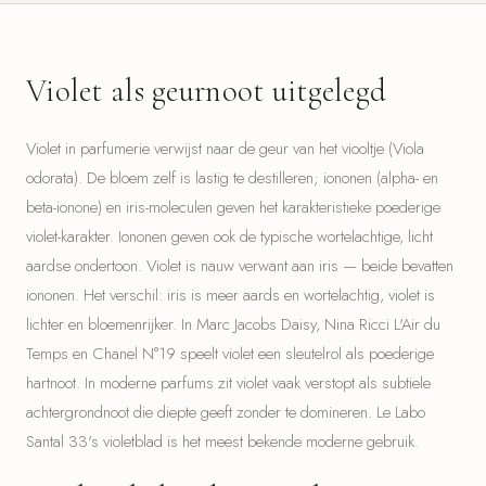
Violet als geurnoot uitgelegd
Violet in parfumerie verwijst naar de geur van het viooltje (Viola
odorata). De bloem zelf is lastig te destilleren; iononen (alpha- en
beta-ionone) en iris-moleculen geven het karakteristieke poederige
violet-karakter. Iononen geven ook de typische wortelachtige, licht
aardse ondertoon. Violet is nauw verwant aan iris — beide bevatten
iononen. Het verschil: iris is meer aards en wortelachtig, violet is
lichter en bloemenrijker. In Marc Jacobs Daisy, Nina Ricci L'Air du
Temps en Chanel N°19 speelt violet een sleutelrol als poederige
hartnoot. In moderne parfums zit violet vaak verstopt als subtiele
achtergrondnoot die diepte geeft zonder te domineren. Le Labo
Santal 33's violetblad is het meest bekende moderne gebruik.