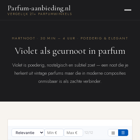
Parfum-aanbieding.nl
VERGELIJK 21+ PARFUMWINKELS
HARTNOOT · 30 MIN – 4 UUR · POEDERIG & ELEGANT
Violet als geurnoot in parfum
Violet is poederig, nostalgisch en subtiel zoet — een noot die je
herkent uit vintage parfums maar die in moderne composities
onmisbaar is als zachte verbinder.
12/12
▦
☰