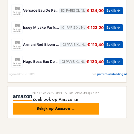
Versace Eau De Parfum Versace - Eros Energy Eau De Parfum - 200 ML
€ 124,00
ICI PARIS XL NL
Bekijk →
Issey Miyake Parfum Issey Miyake - Le Sel D'issey Parfum - 100 ML
€ 123,20
ICI PARIS XL NL
Bekijk →
Armani Red Bloom Eau De Parfum Bloemig Amberachtig Fruitig Parfum Voor Dames Armani - Sì Passione Red Bloom Eau De Parfum - Bloemig Amberachtig Fruitig Parfum Voor Dames - 50 ML
€ 110,40
ICI PARIS XL NL
Bekijk →
Hugo Boss Eau De Parfum Hugo Boss - Boss Bottled Beyond For Her Eau De Parfum - 100 ML
€ 130,40
ICI PARIS XL NL
Bekijk →
Bijgewerkt 8-8-2026
Via
parfum-aanbieding.nl
NIET GEVONDEN IN DE VERGELIJKER?
amazon
Zoek ook op Amazon.nl
Bekijk op Amazon →