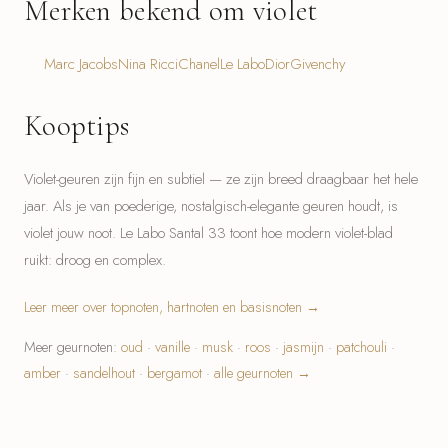
Merken bekend om violet
Marc Jacobs
Nina Ricci
Chanel
Le Labo
Dior
Givenchy
Kooptips
Violet-geuren zijn fijn en subtiel — ze zijn breed draagbaar het hele
jaar. Als je van poederige, nostalgisch-elegante geuren houdt, is
violet jouw noot. Le Labo Santal 33 toont hoe modern violet-blad
ruikt: droog en complex.
Leer meer over topnoten, hartnoten en basisnoten →
Meer geurnoten:
oud
·
vanille
·
musk
·
roos
·
jasmijn
·
patchouli
·
amber
·
sandelhout
·
bergamot
·
alle geurnoten →