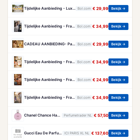
Tijdelijke Aanbieding - Luxe Franse Eau de Parfum - Collection Prestige - 5 grote miniaturen met diverse Bloemige geuren
€ 29,99
Bol.com
Bekijk →
Tijdelijke Aanbieding - Franse Parfum - Rodin - een heerlijke frisse/kruidige Eau de Parum - met gratis parfumverstuiver - blijft gehele dag ruiken.
€ 34,99
Bol.com
Bekijk →
CADEAU AANBIEDING- Parfum Passade Paris - Elegante Zachte Geur - 100 ml
€ 29,99
Bol.com
Bekijk →
Tijdelijke Aanbieding - Franse Dames Parfum - Pomone- een heerlijke Eau de Parfum - dat ruikt naar heerlijk fris fruit en amandel.
€ 34,99
Bol.com
Bekijk →
Tijdelijke Aanbieding - Franse Dames Parfum - Amative and Tender - een heerlijke Eau de Parfum - met Koffie - Amandelen en Chocola - met hartje ketting
€ 24,99
Bol.com
Bekijk →
Tijdelijke Aanbieding - Franse Parfum - Le Jardin - is een Eau de Parfum - van een perfecte mix van kruiden en Lavendel - met extra handtas verstuiver.
€ 34,99
Bol.com
Bekijk →
Chanel Chance Haarparfum 35 ml
€ 57,50
Perfumetrader NL
Bekijk →
Gucci Eau De Parfum Gucci - Flora Gorgeous Orchid Intense Eau De Parfum - 100 ML
€ 137,60
ICI PARIS XL NL
Bekijk →