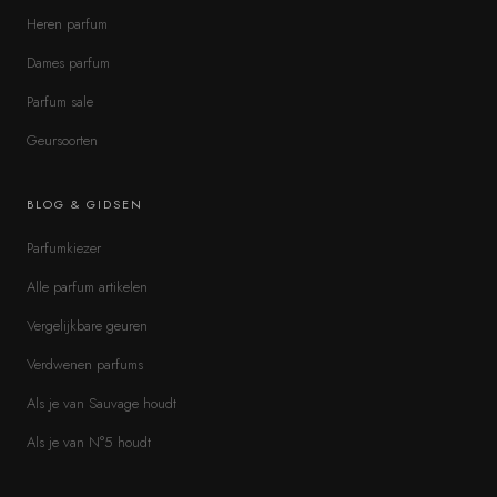
Heren parfum
Dames parfum
Parfum sale
Geursoorten
BLOG & GIDSEN
Parfumkiezer
Alle parfum artikelen
Vergelijkbare geuren
Verdwenen parfums
Als je van Sauvage houdt
Als je van N°5 houdt