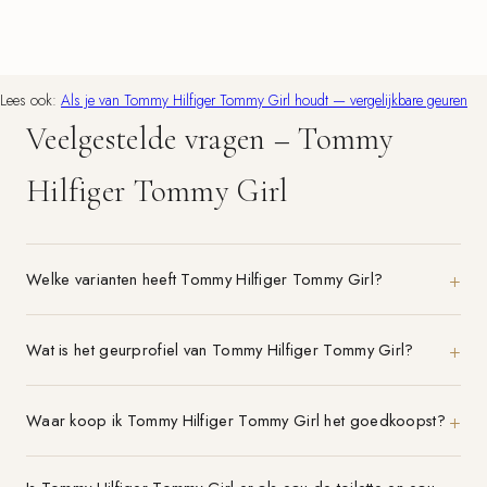
Lees ook:
Als je van Tommy Hilfiger Tommy Girl houdt — vergelijkbare geuren
Veelgestelde vragen – Tommy
Hilfiger Tommy Girl
Welke varianten heeft Tommy Hilfiger Tommy Girl?
Wat is het geurprofiel van Tommy Hilfiger Tommy Girl?
Waar koop ik Tommy Hilfiger Tommy Girl het goedkoopst?