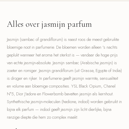
Alles over jasmijn parfum
Jasmijn (sambac of grandiflorum) is naast roos de meest gebruikte
bloemige noot in parfumerie. De bloemen worden alleen 's nachts
geplukt wanneer het aroma het sterkst is — vandaar de hoge prijs
van echte jasmijn-absolute. Jasmijn sambac (Arabische jasmijn) is
zoeter en romiger. Jasmijn grandiflorum (uit Grasse, Egypte of India)
is droger en rijker. In parfumerie geeft jasmijn warmte, sensualiteit
en volume aan bloemige composities. YSL Black Opium, Chanel
N°5, Dior J'adore en Flowerbomb bevatten jasmijn als kernhout.
Synthethische jasmijn-moleculen (hedione, indool) worden gebruikt in
bijna elk parfum — indool geeft jasmijn zijn licht dierlijke, bijna
ranzige diepte die hem zo complex maakt.