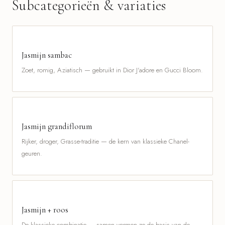
Subcategorieën & variaties
Jasmijn sambac
Zoet, romig, Aziatisch — gebruikt in Dior J'adore en Gucci Bloom.
Jasmijn grandiflorum
Rijker, droger, Grasse-traditie — de kern van klassieke Chanel-
geuren.
Jasmijn + roos
De klassieke combinatie — samen vormen ze de basis van de