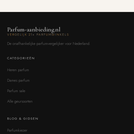
Parfum-aanbieding.nl
VERGELIJK 21+ PARFUMWINKELS
De onafhankelijke parfumvergelijker voor Nederland.
CATEGORIEËN
Heren parfum
Dames parfum
Parfum sale
Alle geursoorten
BLOG & GIDSEN
Parfumkiezer