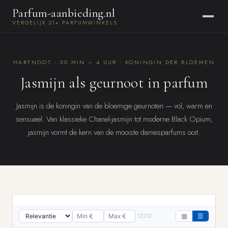
Parfum-aanbieding.nl
VERGELIJK 21+ PARFUMWINKELS
HARTNOOT · 30 MIN – 4 UUR · KONINGIN DER BLOEMEN
Jasmijn als geurnoot in parfum
Jasmijn is de koningin van de bloemige geurnoten — vol, warm en
sensueel. Van klassieke Chanel-jasmijn tot moderne Black Opium,
jasmijn vormt de kern van de mooiste damesparfums ooit.
12/12
▦
☰