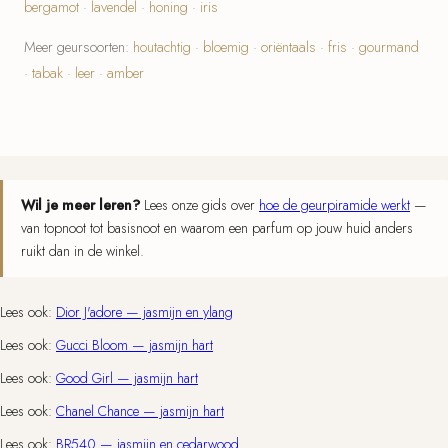
bergamot
·
lavendel
·
honing
·
iris
Meer geursoorten:
houtachtig
·
bloemig
·
oriëntaals
·
fris
·
gourmand
·
tabak
·
leer
·
amber
Wil je meer leren?
Lees onze gids over
hoe de geurpiramide werkt
—
van topnoot tot basisnoot en waarom een parfum op jouw huid anders
ruikt dan in de winkel.
Lees ook:
Dior J'adore — jasmijn en ylang
Lees ook:
Gucci Bloom — jasmijn hart
Lees ook:
Good Girl — jasmijn hart
Lees ook:
Chanel Chance — jasmijn hart
Lees ook:
BR540 — jasmijn en cedarwood