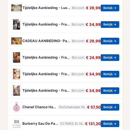
Tijdelijke Aanbieding - Luxe Franse Eau de Parfum - Collection Prestige - 5 grote miniaturen met diverse Bloemige geuren
€ 29,99
Bol.com
Bekijk →
Tijdelijke Aanbieding - Franse Parfum - Rodin - een heerlijke frisse/kruidige Eau de Parum - met gratis parfumverstuiver - blijft gehele dag ruiken.
€ 34,99
Bol.com
Bekijk →
CADEAU AANBIEDING- Parfum Passade Paris - Elegante Zachte Geur - 100 ml
€ 29,99
Bol.com
Bekijk →
Tijdelijke Aanbieding - Franse Dames Parfum - Amative and Tender - een heerlijke Eau de Parfum - met Koffie - Amandelen en Chocola - met hartje ketting
€ 24,99
Bol.com
Bekijk →
Tijdelijke Aanbieding - Franse Dames Parfum - Pomone- een heerlijke Eau de Parfum - dat ruikt naar heerlijk fris fruit en amandel.
€ 34,99
Bol.com
Bekijk →
Tijdelijke Aanbieding - Franse Parfum - Le Jardin - is een Eau de Parfum - van een perfecte mix van kruiden en Lavendel - met extra handtas verstuiver.
€ 34,99
Bol.com
Bekijk →
Chanel Chance Haarparfum 35 ml
€ 57,50
Perfumetrader NL
Bekijk →
Burberry Eau De Parfum Burberry - Goddess Eau De Parfum - 100 ML
€ 131,20
ICI PARIS XL NL
Bekijk →