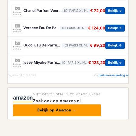
Chanel Parfum Voor Het Haar Chanel - Coco Mademoiselle Parfum Voor Het Haar - 35 ML
€ 72,00
ICI PARIS XL NL
Bekijk →
Versace Eau De Parfum Versace - Eros Energy Eau De Parfum - 200 ML
€ 124,00
ICI PARIS XL NL
Bekijk →
Gucci Eau De Parfum Gucci - Flora Gorgeous Orchid Intense Eau De Parfum - 50 ML
€ 99,20
ICI PARIS XL NL
Bekijk →
Issey Miyake Parfum Issey Miyake - Le Sel D'issey Parfum - 100 ML
€ 123,20
ICI PARIS XL NL
Bekijk →
Bijgewerkt 6-8-2026
Via
parfum-aanbieding.nl
NIET GEVONDEN IN DE VERGELIJKER?
amazon
Zoek ook op Amazon.nl
Bekijk op Amazon →