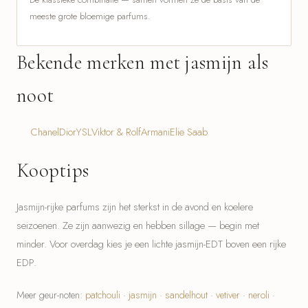
meeste grote bloemige parfums.
Bekende merken met jasmijn als
noot
Chanel
Dior
YSL
Viktor & Rolf
Armani
Elie Saab
Kooptips
Jasmijn-rijke parfums zijn het sterkst in de avond en koelere
seizoenen. Ze zijn aanwezig en hebben sillage — begin met
minder. Voor overdag kies je een lichte jasmijn-EDT boven een rijke
EDP.
Meer geur-noten:
patchouli
·
jasmijn
·
sandelhout
·
vetiver
·
neroli
·