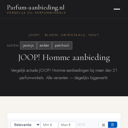
Parfum-aanbieding.nl
VERGELIJK 21+ PARFUMWINKELS
JOOP! · BLOEM, ORIËNTAALS, HOUT
jasmijn
amber
patchouli
NOTEN
JOOP! Homme aanbieding
Vergelijk actuele JOOP! Homme aanbiedingen bij meer dan 21
parfumwinkels. Alle varianten — dagelijks bijgewerkt.
12/12
▦
☰