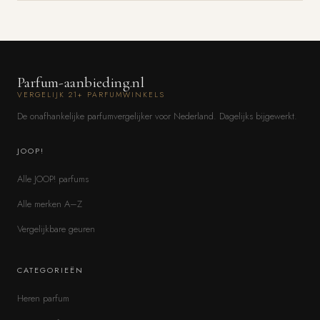
Parfum-aanbieding.nl
VERGELIJK 21+ PARFUMWINKELS
De onafhankelijke parfumvergelijker voor Nederland. Dagelijks bijgewerkt.
JOOP!
Alle JOOP! parfums
Alle merken A–Z
Vergelijkbare geuren
CATEGORIEËN
Heren parfum