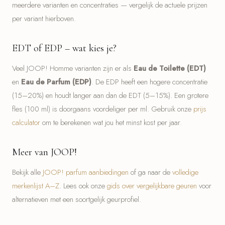
meerdere varianten en concentraties — vergelijk de actuele prijzen
per variant hierboven.
EDT of EDP – wat kies je?
Veel JOOP! Homme varianten zijn er als
Eau de Toilette (EDT)
en
Eau de Parfum (EDP)
. De EDP heeft een hogere concentratie
(15–20%) en houdt langer aan dan de EDT (5–15%). Een grotere
fles (100 ml) is doorgaans voordeliger per ml. Gebruik onze
prijs
calculator
om te berekenen wat jou het minst kost per jaar.
Meer van JOOP!
Bekijk alle
JOOP! parfum aanbiedingen
of ga naar de
volledige
merkenlijst A–Z
. Lees ook onze
gids over vergelijkbare geuren
voor
alternatieven met een soortgelijk geurprofiel.