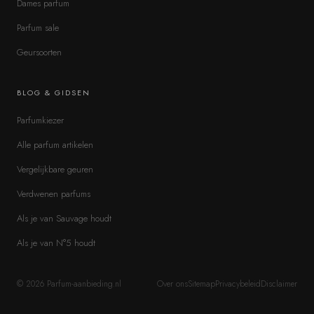
Dames parfum
Parfum sale
Geursoorten
BLOG & GIDSEN
Parfumkiezer
Alle parfum artikelen
Vergelijkbare geuren
Verdwenen parfums
Als je van Sauvage houdt
Als je van N°5 houdt
©
2026
Parfum-aanbieding.nl
Over ons
Sitemap
Privacybeleid
Disclaimer