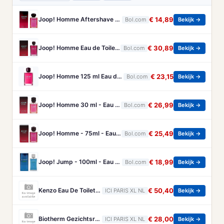
Joop! Homme Aftershave - 75 ml
€ 14,89
Bol.com
Bekijk →
Joop! Homme Eau de Toilette voor heren - Sensuele geur met kruidige noten - 200 ml
€ 30,89
Bol.com
Bekijk →
Joop! Homme 125 ml Eau de Toilette - Herenparfum
€ 23,15
Bol.com
Bekijk →
Joop! Homme 30 ml - Eau de Toilette - Herenparfum
€ 26,99
Bol.com
Bekijk →
Joop! Homme - 75ml - Eau de toilette
€ 25,49
Bol.com
Bekijk →
Joop! Jump - 100ml - Eau de toilette
€ 18,99
Bol.com
Bekijk →
Kenzo Eau De Toilette Intense Kenzo - Kenzo Homme Eau De Toilette Intense - 40 ML
€ 50,40
ICI PARIS XL NL
Bekijk →
Biotherm Gezichtsreiniger Biotherm - Cleanser Homme Gezichtsreiniger
€ 28,00
ICI PARIS XL NL
Bekijk →