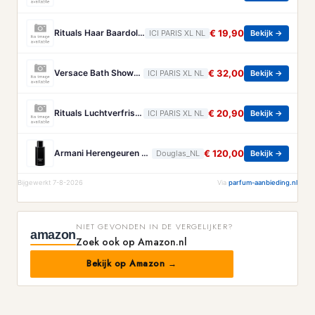
Rituals Haar Baardolie Rituals - Homme Collection Haar- & Baardolie
€ 19,90
ICI PARIS XL NL
Bekijk →
Versace Bath Showergel Versace - Eros Pour Homme Bath & Showergel - 250 ML
€ 32,00
ICI PARIS XL NL
Bekijk →
Rituals Luchtverfrisser Voor In De Auto Rituals - Homme Luchtverfrisser Voor In De Auto - 2 ST
€ 20,90
ICI PARIS XL NL
Bekijk →
Armani Herengeuren Code Homme Eau de parfum Heren 125ml
€ 120,00
Douglas_NL
Bekijk →
Bijgewerkt 7-8-2026
Via
parfum-aanbieding.nl
NIET GEVONDEN IN DE VERGELIJKER?
amazon
Zoek ook op Amazon.nl
Bekijk op Amazon →