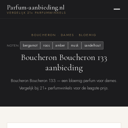
Parfum-aanbieding.nl
VERGELIJK 21+ PARFUMWINKELS
BOUCHERON · DAMES · BLOEMIG
bergamot
roos
amber
musk
sandelhout
NOTEN
Boucheron Boucheron 133
aanbieding
Boucheron Boucheron 133 — een bloemig parfum voor dames.
Vergelijk bij 21+ parfumwinkels voor de laagste prijs.