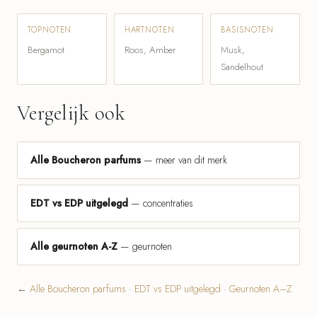
TOPNOTEN
HARTNOTEN
BASISNOTEN
Bergamot
Roos, Amber
Musk,
Sandelhout
Vergelijk ook
Alle Boucheron parfums
— meer van dit merk
EDT vs EDP uitgelegd
— concentraties
Alle geurnoten A-Z
— geurnoten
←
Alle Boucheron parfums
·
EDT vs EDP uitgelegd
·
Geurnoten A–Z