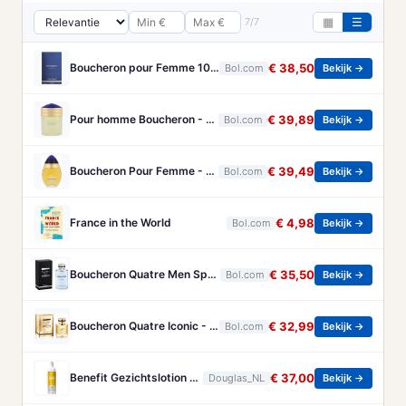
7/7
▦
☰
Boucheron pour Femme 100 ml Eau de Parfum - Damesparfum
€ 38,50
Bol.com
Bekijk →
Pour homme Boucheron - 100 ml - Eau de parfum
€ 39,89
Bol.com
Bekijk →
Boucheron Pour Femme - 100ml - Eau de toilette
€ 39,49
Bol.com
Bekijk →
France in the World
€ 4,98
Bol.com
Bekijk →
Boucheron Quatre Men Spray - 100 ml - Eau De Toilette
€ 35,50
Bol.com
Bekijk →
Boucheron Quatre Iconic - 50 ml - eau de parfum spray - damesparfum
€ 32,99
Bol.com
Bekijk →
Benefit Gezichtslotion The POREfessional Gezichtstoner Unisex 133ml
€ 37,00
Douglas_NL
Bekijk →