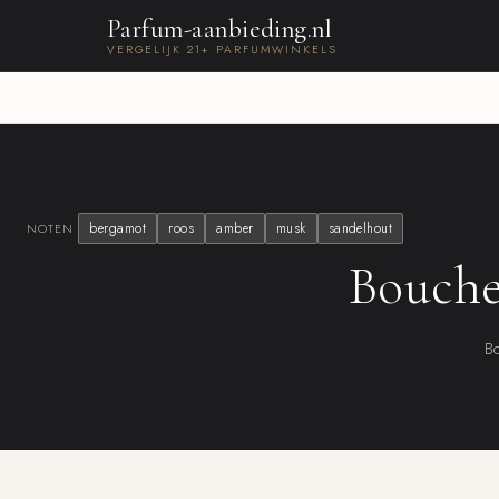
Parfum-aanbieding.nl
VERGELIJK 21+ PARFUMWINKELS
bergamot
roos
amber
musk
sandelhout
NOTEN
Bouche
Bo