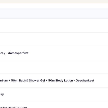
spray - damesparfum
arfum + 50ml Bath & Shower Gel + 50ml Body Lotion - Geschenkset
ray
stoner Unisex 133ml