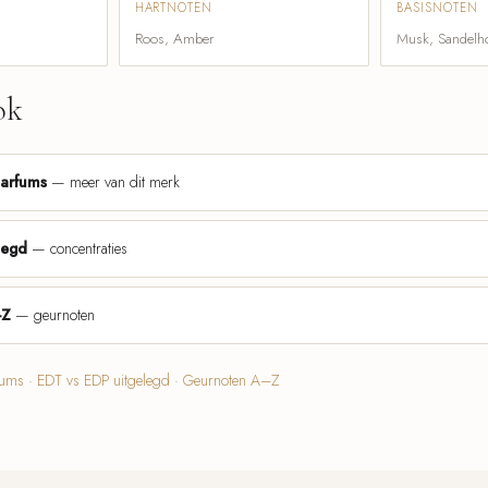
HARTNOTEN
BASISNOTEN
Roos, Amber
Musk, Sandelh
ok
parfums
— meer van dit merk
legd
— concentraties
-Z
— geurnoten
fums
·
EDT vs EDP uitgelegd
·
Geurnoten A–Z