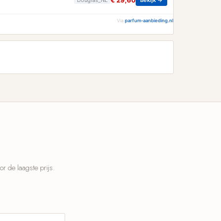
€ 29,60
Via
parfum-aanbieding.nl
 de laagste prijs.