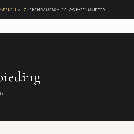
MERKEN A–Z
HEREN
DAMES
SALE
BLOG
PARFUMKIEZER
bieding
21+