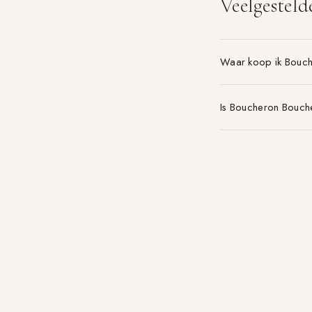
Veelgesteld
Waar koop ik Bouc
Is Boucheron Bouch
Welke maat Boucher
Parfum-aanbieding.nl
VERGELIJK 21+ PARFUMWINKELS