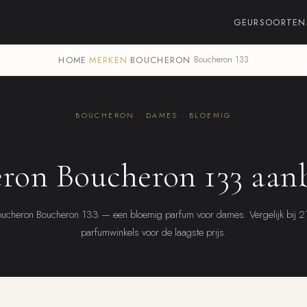
GEURSOORTEN
HOME
›
MERKEN
›
BOUCHERON
›
Boucheron 133
BOUCHERON · DAMES · BLOEMIG
ron Boucheron 133 aan
ucheron Boucheron 133 — een bloemig parfum voor dames. Vergelijk bij 
parfumwinkels voor de laagste prijs.