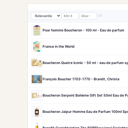
7/7
Pour homme Boucheron - 100 ml - Eau de parfum
France in the World
Boucheron Quatre Iconic - 50 ml - eau de parfum 
François Boucher 1703-1770 - Brandt, Christa
Boucheron Serpent Bohème Gift Set 50ml Eau de P
Boucheron Jaipur Homme Eau de Parfum 100ml Sp
Benefit Gezichtslotion The POREfessional Gezicht