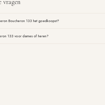
e vragen
heron Boucheron 133 het goedkoopst?
eron 133 voor dames of heren?
on Boucheron 133 is het voordeligst?
BLOG & GIDSEN
MERKEN
EDT vs EDP
Alle merken A–Z
Geurpiramide