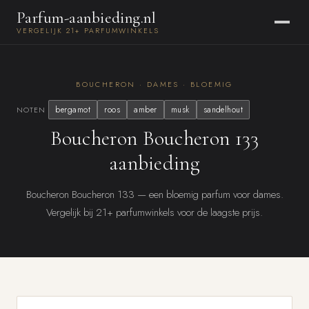
Parfum-aanbieding.nl
VERGELIJK 21+ PARFUMWINKELS
BOUCHERON · DAMES · BLOEMIG
bergamot
roos
amber
musk
sandelhout
NOTEN
Boucheron Boucheron 133
aanbieding
Boucheron Boucheron 133 — een bloemig parfum voor dames.
Vergelijk bij 21+ parfumwinkels voor de laagste prijs.