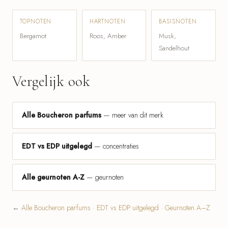
TOPNOTEN
HARTNOTEN
BASISNOTEN
Bergamot
Roos, Amber
Musk,
Sandelhout
Vergelijk ook
Alle Boucheron parfums
— meer van dit merk
EDT vs EDP uitgelegd
— concentraties
Alle geurnoten A-Z
— geurnoten
←
Alle Boucheron parfums
·
EDT vs EDP uitgelegd
·
Geurnoten A–Z