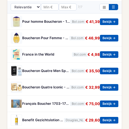
7/7
▦
☰
Pour homme Boucheron - 100 ml - Eau de parfum
€ 41,39
Bol.com
Bekijk →
Boucheron Pour Femme - 100ml - Eau de toilette
€ 46,99
Bol.com
Bekijk →
France in the World
€ 4,98
Bol.com
Bekijk →
Boucheron Quatre Men Spray - 100 ml - Eau De Toilette
€ 35,50
Bol.com
Bekijk →
Boucheron Quatre Iconic - 50 ml - eau de parfum spray - damesparfum
€ 32,99
Bol.com
Bekijk →
François Boucher 1703-1770 - Brandt, Christa
€ 75,00
Bol.com
Bekijk →
Benefit Gezichtslotion The POREfessional Gezichtstoner Unisex 133ml
€ 29,60
Douglas_NL
Bekijk →