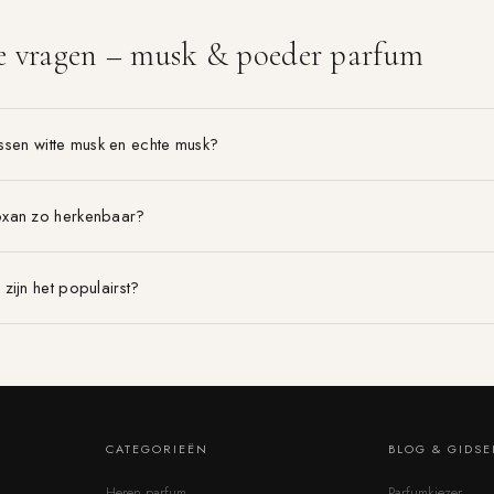
de vragen – musk & poeder parfum
tussen witte musk en echte musk?
xan zo herkenbaar?
zijn het populairst?
CATEGORIEËN
BLOG & GIDS
Heren parfum
Parfumkiezer