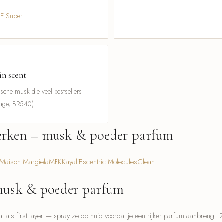
 E Super
n scent
sche musk die veel bestsellers
vage, BR540).
rken – musk & poeder parfum
Maison Margiela
MFK
Kayali
Escentric Molecules
Clean
musk & poeder parfum
l als first layer — spray ze op huid voordat je een rijker parfum aanbrengt.