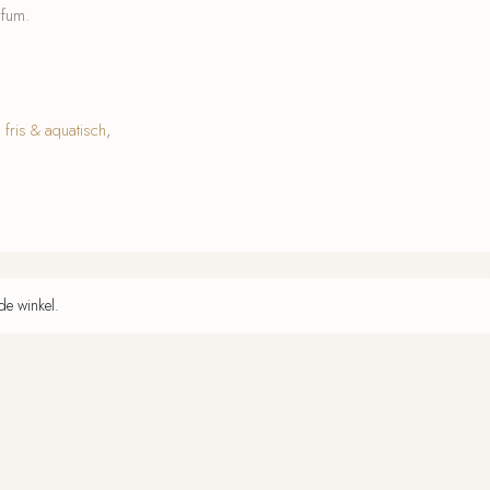
rfum.
,
fris & aquatisch
,
de winkel.