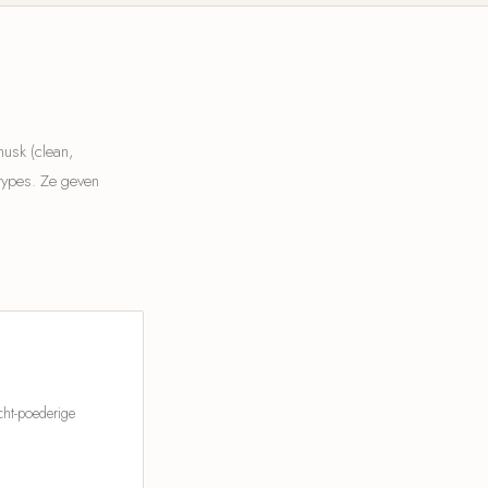
musk (clean,
 types. Ze geven
cht-poederige