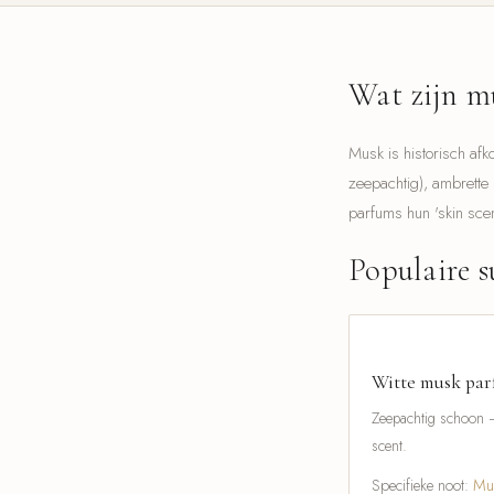
Wat zijn m
Musk is historisch af
zeepachtig), ambrette 
parfums hun 'skin scen
Populaire s
Witte musk pa
Zeepachtig schoon —
scent.
Specifieke noot:
Mu