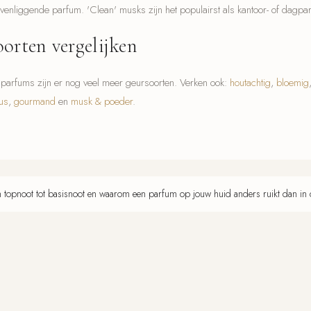
venliggende parfum. 'Clean' musks zijn het populairst als kantoor- of dagpa
orten vergelijken
arfums zijn er nog veel meer geursoorten. Verken ook:
houtachtig
,
bloemig
rus
,
gourmand
en
musk & poeder
.
topnoot tot basisnoot en waarom een parfum op jouw huid anders ruikt dan in 