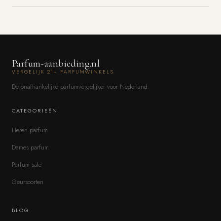
Parfum-aanbieding.nl
VERGELIJK 21+ PARFUMWINKELS
De onafhankelijke parfumvergelijker voor Nederland.
CATEGORIEËN
Heren parfum
Dames parfum
Parfum sale
Geursoorten
BLOG