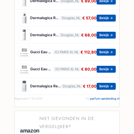
Dermalogica Reinigingsolie Skin Health Gezichtsreinigingsolie Unisex 295ml
€ 89,00
Douglas_NL
Bekijk →
Dermalogica Reinigingsolie Skin Health Gezichtsreinigingsolie Unisex 150ml
€ 57,00
Douglas_NL
Bekijk →
Dermalogica Reinigingsolie Gezichtsreinigingsolie Unisex 250ml
€ 68,00
Douglas_NL
Bekijk →
Gucci Eau De Parfum Gucci - Guilty Absolute Pour Homme Eau De Parfum - 90 ML
€ 112,80
ICI PARIS XL NL
Bekijk →
Gucci Eau De Parfum Gucci - Guilty Absolute Pour Homme Eau De Parfum - 50 ML
€ 80,00
ICI PARIS XL NL
Bekijk →
Dermalogica Reinigingsolie Skin Health Gezichtsreinigingsolie Unisex 30ml
€ 17,00
Douglas_NL
Bekijk →
Bijgewerkt 7-8-2026
Via
parfum-aanbieding.nl
NIET GEVONDEN IN DE
VERGELIJKER?
amazon