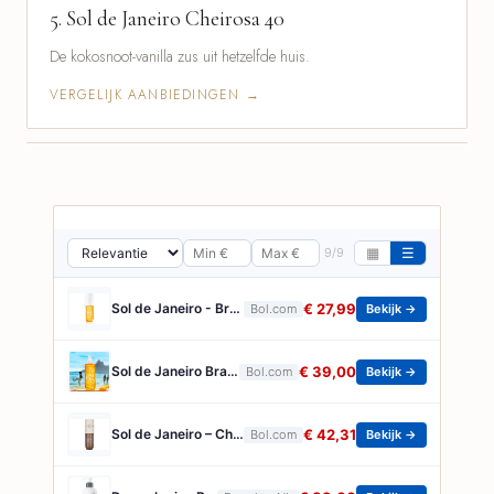
5.
Sol de Janeiro Cheirosa 40
De kokosnoot-vanilla zus uit hetzelfde huis.
VERGELIJK AANBIEDINGEN →
9/9
▦
☰
Sol de Janeiro - Brazilian Crush Cheirosa 62 Hair and Body Fragrance Mist 90 ml
€ 27,99
Bol.com
Bekijk →
Sol de Janeiro Brazilian Crush Cheirosa 62 - Hair and Body Fragrance Mist - 240 ml
€ 39,00
Bol.com
Bekijk →
Sol de Janeiro – Cheirosa 62 Copacabana Bronze Glow Oil – 75 ml
€ 42,31
Bol.com
Bekijk →