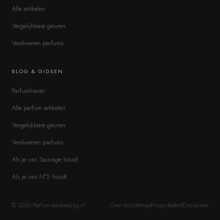
Alle artikelen
Vergelijkbare geuren
Verdwenen parfums
BLOG & GIDSEN
Parfumkiezer
Alle parfum artikelen
Vergelijkbare geuren
Verdwenen parfums
Als je van Sauvage houdt
Als je van N°5 houdt
©
2026
Parfum-aanbieding.nl
Over ons
Sitemap
Privacybeleid
Disclaimer