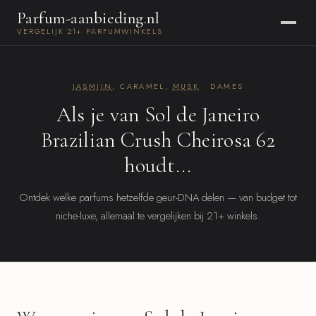
Parfum-aanbieding.nl
VERGELIJK 21+ PARFUMWINKELS
JASMIJN
, CARAMEL,
MUSK
· DAMES
Als je van Sol de Janeiro
Brazilian Crush Cheirosa 62
houdt...
Ontdek welke parfums hetzelfde geur-DNA delen — van budget tot
niche-luxe, allemaal te vergelijken bij 21+ winkels.