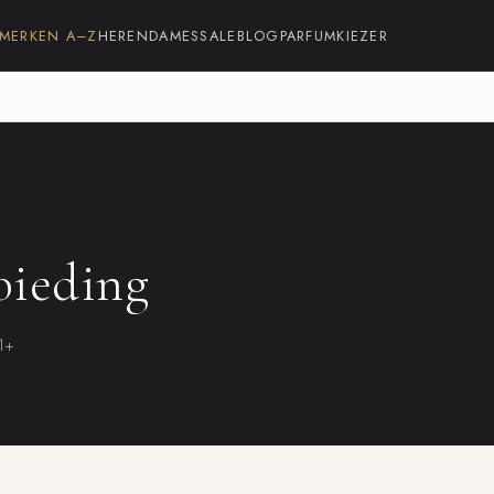
MERKEN A–Z
HEREN
DAMES
SALE
BLOG
PARFUMKIEZER
bieding
21+