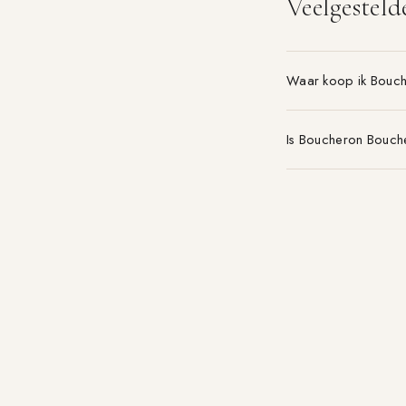
Veelgesteld
Waar koop ik Bouc
Is Boucheron Bouch
Welke maat Boucher
Parfum-aanbieding.nl
VERGELIJK 21+ PARFUMWINKELS