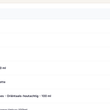
0 ml
ette
s - Oriëntaals-houtachtig - 100 ml
stoner Unisex 133ml