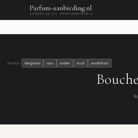
Parfum-aanbieding.nl
VERGELIJK 21+ PARFUMWINKELS
bergamot
roos
amber
musk
sandelhout
NOTEN
Bouche
Bo