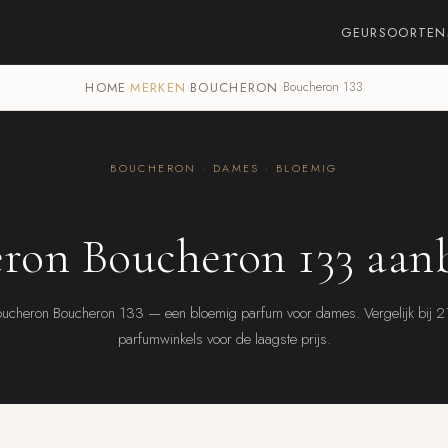
GEURSOORTEN
HOME
›
MERKEN
›
BOUCHERON
›
Boucheron 133
BOUCHERON · DAMES · BLOEMIG
ron Boucheron 133 aan
ucheron Boucheron 133 — een bloemig parfum voor dames. Vergelijk bij 
parfumwinkels voor de laagste prijs.