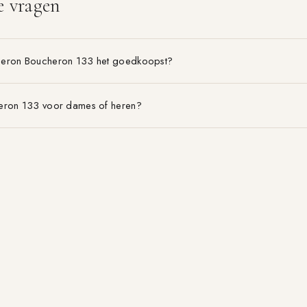
e vragen
heron Boucheron 133 het goedkoopst?
eron 133 voor dames of heren?
on Boucheron 133 is het voordeligst?
BLOG & GIDSEN
MERKEN
EDT vs EDP
Alle merken A–Z
Geurpiramide