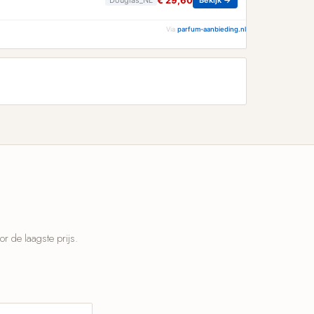
€ 29,60
Via
parfum-aanbieding.nl
 de laagste prijs.