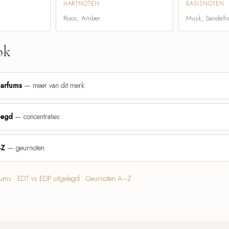
HARTNOTEN
BASISNOTEN
Roos, Amber
Musk, Sandelh
ok
parfums
— meer van dit merk
legd
— concentraties
-Z
— geurnoten
fums
·
EDT vs EDP uitgelegd
·
Geurnoten A–Z