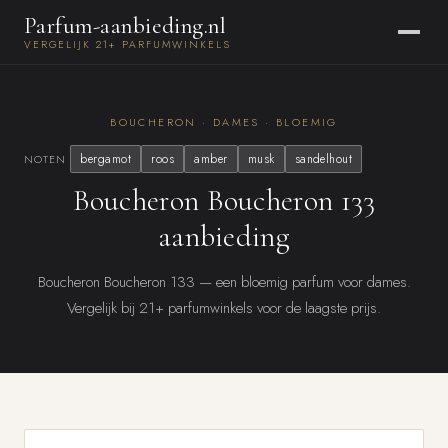
Parfum-aanbieding.nl
VERGELIJK 21+ PARFUMWINKELS
BOUCHERON · DAMES · BLOEMIG
bergamot
roos
amber
musk
sandelhout
NOTEN
Boucheron Boucheron 133
aanbieding
Boucheron Boucheron 133 — een bloemig parfum voor dames.
Vergelijk bij 21+ parfumwinkels voor de laagste prijs.