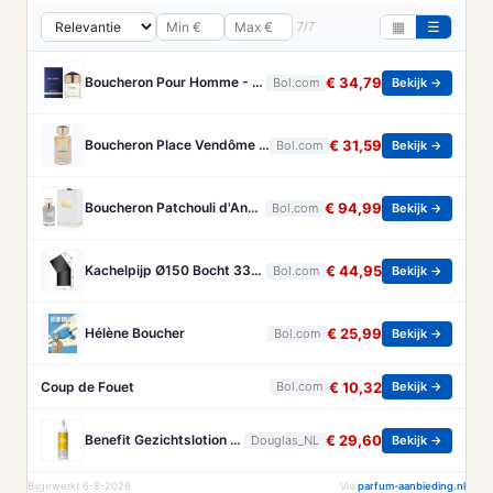
7/7
▦
☰
Boucheron Pour Homme - 100ml - Eau de toilette
€ 34,79
Bol.com
Bekijk →
Boucheron Place Vendôme eau de parfum voor dames - Oriëntaals-houtachtig - 100 ml
€ 31,59
Bol.com
Bekijk →
Boucheron Patchouli d'Angkor Eau de Parfum 125ml
€ 94,99
Bol.com
Bekijk →
Kachelpijp Ø150 Bocht 33° - zwart - staal - 2mm - 33 graden
€ 44,95
Bol.com
Bekijk →
Hélène Boucher
€ 25,99
Bol.com
Bekijk →
Coup de Fouet
€ 10,32
Bol.com
Bekijk →
Benefit Gezichtslotion The POREfessional Gezichtstoner Unisex 133ml
€ 29,60
Douglas_NL
Bekijk →
Bijgewerkt 6-8-2026
Via
parfum-aanbieding.nl