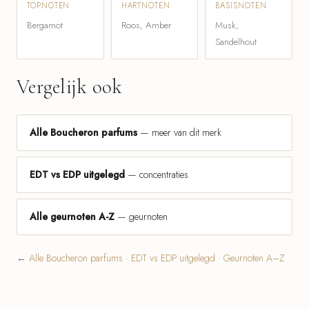
TOPNOTEN
HARTNOTEN
BASISNOTEN
Bergamot
Roos, Amber
Musk,
Sandelhout
Vergelijk ook
Alle Boucheron parfums
— meer van dit merk
EDT vs EDP uitgelegd
— concentraties
Alle geurnoten A-Z
— geurnoten
←
Alle Boucheron parfums
·
EDT vs EDP uitgelegd
·
Geurnoten A–Z