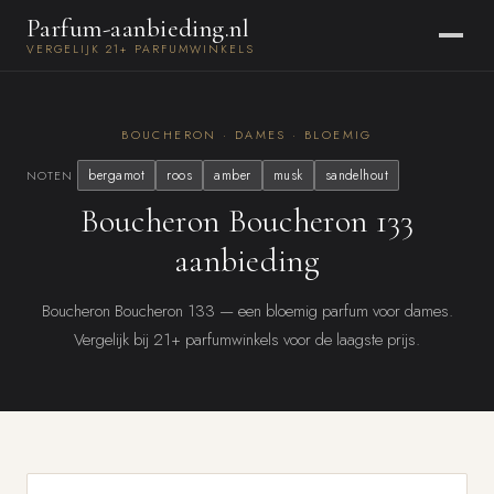
Parfum-aanbieding.nl
VERGELIJK 21+ PARFUMWINKELS
BOUCHERON · DAMES · BLOEMIG
bergamot
roos
amber
musk
sandelhout
NOTEN
Boucheron Boucheron 133
aanbieding
Boucheron Boucheron 133 — een bloemig parfum voor dames.
Vergelijk bij 21+ parfumwinkels voor de laagste prijs.