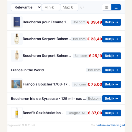
7/7
▦
☰
Boucheron pour Femme 100 ml Eau de Parfum - Damesparfum
€ 39,49
Bol.com
Bekijk →
Boucheron Serpent Bohème Eau de Parfum 50 ml
€ 23,49
Bol.com
Bekijk →
Boucheron Serpent Boheme Eau de parfum spray 30 ml
€ 25,19
Bol.com
Bekijk →
France in the World
Bol.com
Bekijk →
François Boucher 1703-1770 - Brandt, Christa
€ 75,00
Bol.com
Bekijk →
Boucheron Iris de Syracuse - 125 ml - eau de parfum spray - damesparfum
Bol.com
Bekijk →
Benefit Gezichtslotion The POREfessional Gezichtstoner Unisex 133ml
€ 37,00
Douglas_NL
Bekijk →
Bijgewerkt 9-8-2026
Via
parfum-aanbieding.nl