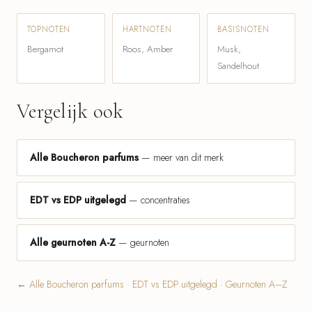
TOPNOTEN
HARTNOTEN
BASISNOTEN
Bergamot
Roos, Amber
Musk,
Sandelhout
Vergelijk ook
Alle Boucheron parfums
— meer van dit merk
EDT vs EDP uitgelegd
— concentraties
Alle geurnoten A-Z
— geurnoten
←
Alle Boucheron parfums
·
EDT vs EDP uitgelegd
·
Geurnoten A–Z