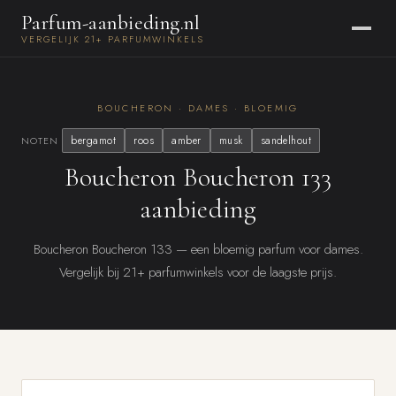
Parfum-aanbieding.nl
VERGELIJK 21+ PARFUMWINKELS
BOUCHERON · DAMES · BLOEMIG
bergamot
roos
amber
musk
sandelhout
NOTEN
Boucheron Boucheron 133
aanbieding
Boucheron Boucheron 133 — een bloemig parfum voor dames.
Vergelijk bij 21+ parfumwinkels voor de laagste prijs.