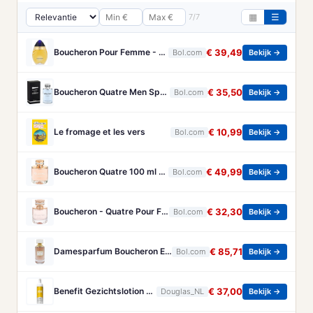
7/7
▦
☰
Boucheron Pour Femme - 100ml - Eau de toilette
€ 39,49
Bol.com
Bekijk →
Boucheron Quatre Men Spray - 100 ml - Eau De Toilette
€ 35,50
Bol.com
Bekijk →
Le fromage et les vers
€ 10,99
Bol.com
Bekijk →
Boucheron Quatre 100 ml - Eau de Parfum - Damesparfum
€ 49,99
Bol.com
Bekijk →
Boucheron - Quatre Pour Femme - Eau De Parfum - 50ML
€ 32,30
Bol.com
Bekijk →
Damesparfum Boucheron EDP Rose D'Isparta 125 ml
€ 85,71
Bol.com
Bekijk →
Benefit Gezichtslotion The POREfessional Gezichtstoner Unisex 133ml
€ 37,00
Douglas_NL
Bekijk →