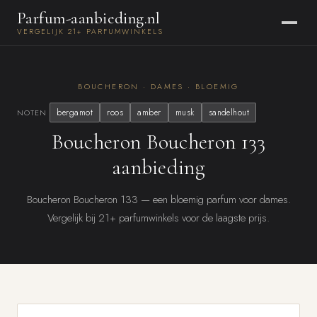
Parfum-aanbieding.nl
VERGELIJK 21+ PARFUMWINKELS
BOUCHERON · DAMES · BLOEMIG
bergamot
roos
amber
musk
sandelhout
NOTEN
Boucheron Boucheron 133
aanbieding
Boucheron Boucheron 133 — een bloemig parfum voor dames.
Vergelijk bij 21+ parfumwinkels voor de laagste prijs.