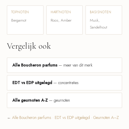
TOPNOTEN
HARTNOTEN
BASISNOTEN
Bergamot
Roos, Amber
Musk,
Sandelhout
Vergelijk ook
Alle Boucheron parfums
— meer van dit merk
EDT vs EDP uitgelegd
— concentraties
Alle geurnoten A-Z
— geurnoten
←
Alle Boucheron parfums
·
EDT vs EDP uitgelegd
·
Geurnoten A–Z