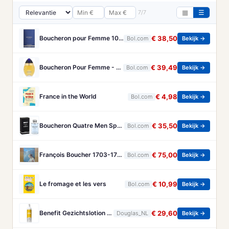
7/7
▦
☰
Boucheron pour Femme 100 ml Eau de Parfum - Damesparfum
€ 38,50
Bol.com
Bekijk →
Boucheron Pour Femme - 100ml - Eau de toilette
€ 39,49
Bol.com
Bekijk →
France in the World
€ 4,98
Bol.com
Bekijk →
Boucheron Quatre Men Spray - 100 ml - Eau De Toilette
€ 35,50
Bol.com
Bekijk →
François Boucher 1703-1770 - Brandt, Christa
€ 75,00
Bol.com
Bekijk →
Le fromage et les vers
€ 10,99
Bol.com
Bekijk →
Benefit Gezichtslotion The POREfessional Gezichtstoner Unisex 133ml
€ 29,60
Douglas_NL
Bekijk →