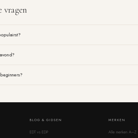
e vragen
populairst?
 avond?
 beginners?
BLOG & GIDSEN
MERKEN
EDT vs EDP
Alle merken A–Z