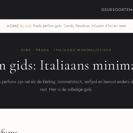
GEURSOORTEN
HOME
›
BLOG
›
Prada parfum gids: Candy, Paradoxe, Infusion d'Iris en meer
GIDS · PRADA · ITALIAANS MINIMALISTISCH
 gids: Italiaans minima
 parfums zijn net als de kleding: minimalistisch, verfijnd en bewust anders 
rest. Hier is de volledige gids.
rfums