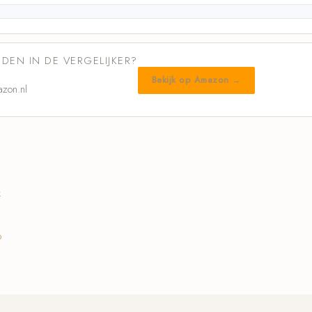
DEN IN DE VERGELIJKER?
Bekijk op Amazon →
zon.nl
k
6