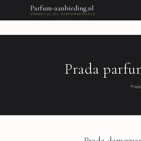
Parfum-aanbieding.nl
VERGELIJK 21+ PARFUMWINKELS
Prada parfum
Prada
Prada damespa