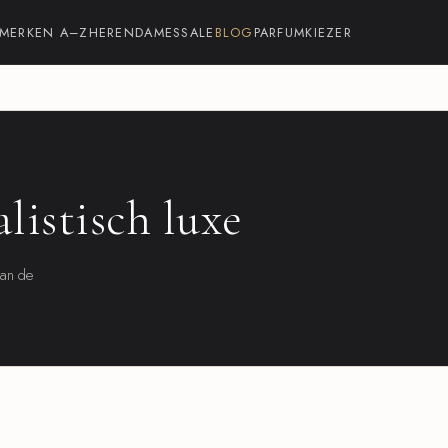
MERKEN A–Z
HEREN
DAMES
SALE
BLOG
PARFUMKIEZER
listisch luxe
dan de