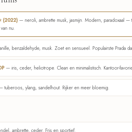
⭐ (2022)
— neroli, ambrette musk, jasmijn. Modern, paradoxaal — te
van nu.
nille, benzaldehyde, musk. Zoet en sensueel. Populairste Prada d
EDP
— iris, ceder, heliotrope. Clean en minimalistisch. Kantoor-favorie
 tuberoos, ylang, sandelhout. Rijker en meer bloemig.
del, ambrette, ceder. Fris en sportief.