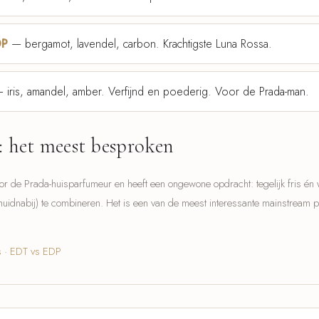
DP
— bergamot, lavendel, carbon. Krachtigste Luna Rossa.
iris, amandel, amber. Verfijnd en poederig. Voor de Prada-man.
: het meest besproken
de Prada-huisparfumeur en heeft een ongewone opdracht: tegelijk fris én wa
huidnabij) te combineren. Het is een van de meest interessante mainstream
s
·
EDT vs EDP