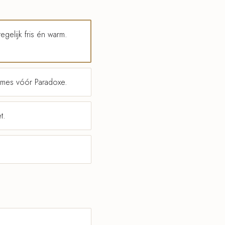
gelijk fris én warm.
ames vóór Paradoxe.
t.