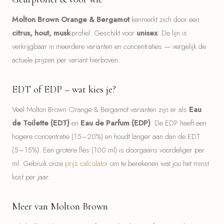
Molton Brown Orange & Bergamot
kenmerkt zich door een
citrus, hout, musk
-profiel. Geschikt voor
unisex
. De lijn is
verkrijgbaar in meerdere varianten en concentraties — vergelijk de
actuele prijzen per variant hierboven.
EDT of EDP – wat kies je?
Veel Molton Brown Orange & Bergamot varianten zijn er als
Eau
de Toilette (EDT)
en
Eau de Parfum (EDP)
. De EDP heeft een
hogere concentratie (15–20%) en houdt langer aan dan de EDT
(5–15%). Een grotere fles (100 ml) is doorgaans voordeliger per
ml. Gebruik onze
prijs calculator
om te berekenen wat jou het minst
kost per jaar.
Meer van Molton Brown