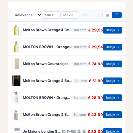
12/12
▦
☰
Molton Brown Orange & Bergamot 300 ml Bath & Showergel
€ 29,95
Bol.com
Bekijk →
MOLTON BROWN - Orange & Bergamot Handzeep - 300 ml - Handzeep (glas)
€ 29,54
Bol.com
Bekijk →
Molton Brown Geurstokjes Home Fragrance Orange & Bergamot Aroma Reeds Diffuser 150ml
€ 74,98
Bol.com
Bekijk →
Molton Brown Orange & Bergamot Kaars 190gr
€ 51,99
Bol.com
Bekijk →
MOLTON BROWN - Orange & Bergamot Hand Lotion - 300 ml - bodylotion
€ 26,99
Bol.com
Bekijk →
Molton Brown Orange & Bergamot Infinte Bottle Douchegel 400ml
€ 43,99
Bol.com
Bekijk →
Jo Malone London Scented Candle Jo Malone London - Oud & Bergamot Scented Candle
€ 83,00
ICI PARIS XL NL
Bekijk →