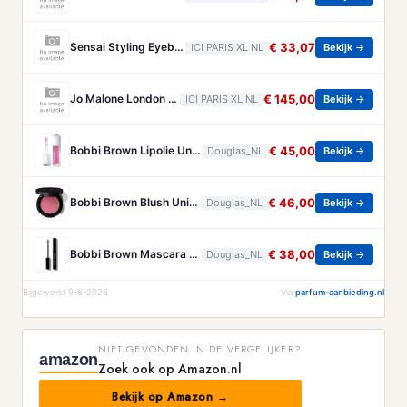
Sensai Styling Eyebrow Pencil Sensai - Colours Styling Eyebrow Pencil 2 WARM BROWN
€ 33,07
ICI PARIS XL NL
Bekijk →
Jo Malone London Cologne Intense Jo Malone London - Oud & Bergamot Cologne Intense - 50 ML
€ 145,00
ICI PARIS XL NL
Bekijk →
Bobbi Brown Lipolie Unisex 10ml Wit
€ 45,00
Douglas_NL
Bekijk →
Bobbi Brown Blush Unisex 3.7g Roségoud
€ 46,00
Douglas_NL
Bekijk →
Bobbi Brown Mascara Unisex 4.4 ml Bruin
€ 38,00
Douglas_NL
Bekijk →
Bijgewerkt 9-8-2026
Via
parfum-aanbieding.nl
NIET GEVONDEN IN DE VERGELIJKER?
amazon
Zoek ook op Amazon.nl
Bekijk op Amazon →