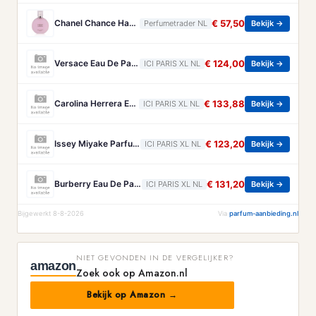
Chanel Chance Haarparfum 35 ml
€ 57,50
Perfumetrader NL
Bekijk →
Versace Eau De Parfum Versace - Eros Energy Eau De Parfum - 200 ML
€ 124,00
ICI PARIS XL NL
Bekijk →
Carolina Herrera Eau De Parfum Carolina Herrera - Good Girl Polka Paradise Eau De Parfum - 80 ML
€ 133,88
ICI PARIS XL NL
Bekijk →
Issey Miyake Parfum Issey Miyake - Le Sel D'issey Parfum - 100 ML
€ 123,20
ICI PARIS XL NL
Bekijk →
Burberry Eau De Parfum Burberry - Goddess Eau De Parfum - 100 ML
€ 131,20
ICI PARIS XL NL
Bekijk →
Bijgewerkt 8-8-2026
Via
parfum-aanbieding.nl
NIET GEVONDEN IN DE VERGELIJKER?
amazon
Zoek ook op Amazon.nl
Bekijk op Amazon →