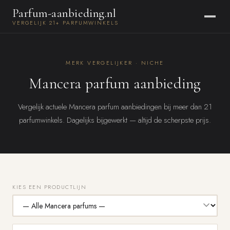
Parfum-aanbieding.nl
VERGELIJK 21+ PARFUMWINKELS
MERK VERGELIJKER · NICHE
Mancera parfum aanbieding
Vergelijk actuele Mancera parfum aanbiedingen bij meer dan 21
parfumwinkels. Dagelijks bijgewerkt — altijd de scherpste prijs.
KIES EEN PRODUCTLIJN