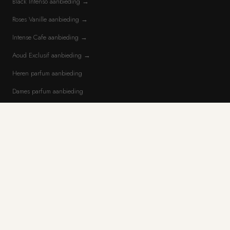
Black Intenso aanbieding →
Roses Vanille aanbieding →
Intense Cafe aanbieding →
Aoud Exclusif aanbieding →
Heren parfum aanbieding
Dames parfum aanbieding
Parfum sale
Mini parfum
Alle geursoorten
POPULAIRE MERKEN
Dior
Chanel