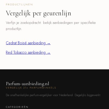
PRODUCTLIJNEN
Vergelijk per geurenlijn
Verfijn je zoekopdracht: bekijk aanbiedingen per specifieke
productlijn.
Cedrat Boisé aanbieding →
Red Tobacco aanbieding →
Parfum-aanbieding.nl
VERGELIJK 21+ PARFUMWINKELS
De onafhankelijke parfumvergelijker voor Nederland. Dagelijks bijgewerkt.
CATEGORIEËN