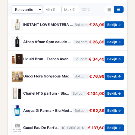
12/12
▦
☰
INSTANT LOVE MONTERA - FRAGRANCE WORLD - 100ML - EAU DE PARFUM
€ 28,09
Bol.com
Bekijk →
Afnan Afnan 9pm eau de parfum spray (unisex) 100 ml
€ 26,89
Bol.com
Bekijk →
Liquid Brun - French Avenue - Eau de Parfum 100ML
€ 34,49
Bol.com
Bekijk →
Gucci Flora Gorgeous Magnolia 50 ml Eau de Parfum - Damesparfum
€ 76,99
Bol.com
Bekijk →
Chanel N°5 parfum - Bloemige eau de parfum voor dames - Navulbaar - 60 ml
€ 104,00
Bol.com
Bekijk →
Acqua Di Parma - Blu Mediterraneo Mandarino Di Sicilia Eau de Toilette - 100ml
€ 92,89
Bol.com
Bekijk →
Gucci Eau De Parfum Gucci - Flora Gorgeous Orchid Intense Eau De Parfum - 100 ML
€ 137,60
ICI PARIS XL NL
Bekijk →