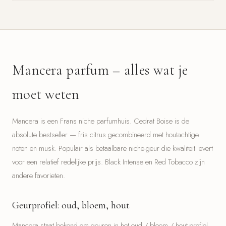
Mancera parfum – alles wat je
moet weten
Mancera is een Frans niche parfumhuis. Cedrat Boise is de
absolute bestseller — fris citrus gecombineerd met houtachtige
noten en musk. Populair als betaalbare niche-geur die kwaliteit levert
voor een relatief redelijke prijs. Black Intense en Red Tobacco zijn
andere favorieten.
Geurprofiel: oud, bloem, hout
Mancera staat bekend om geuren in het oud / bloem / hout-profiel.