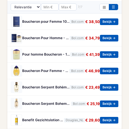
7/7
▦
☰
Boucheron pour Femme 100 ml Eau de Parfum - Damesparfum
€ 38,50
Bol.com
Bekijk →
Boucheron Pour Homme - 100ml - Eau de toilette
€ 34,79
Bol.com
Bekijk →
Pour homme Boucheron - 100 ml - Eau de parfum
€ 41,39
Bol.com
Bekijk →
Boucheron Pour Femme - 100ml - Eau de toilette
€ 46,99
Bol.com
Bekijk →
Boucheron Serpent Bohème Eau de Parfum 50 ml
€ 23,49
Bol.com
Bekijk →
Boucheron Serpent Boheme Eau de parfum spray 30 ml
€ 25,19
Bol.com
Bekijk →
Benefit Gezichtslotion The POREfessional Gezichtstoner Unisex 133ml
€ 29,60
Douglas_NL
Bekijk →