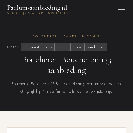
Parfum-aanbieding.nl
VERGELIJK 21+ PARFUMWINKELS
BOUCHERON · DAMES · BLOEMIG
bergamot
roos
amber
musk
sandelhout
NOTEN
Boucheron Boucheron 133
aanbieding
Boucheron Boucheron 133 — een bloemig parfum voor dames.
Vergelijk bij 21+ parfumwinkels voor de laagste prijs.