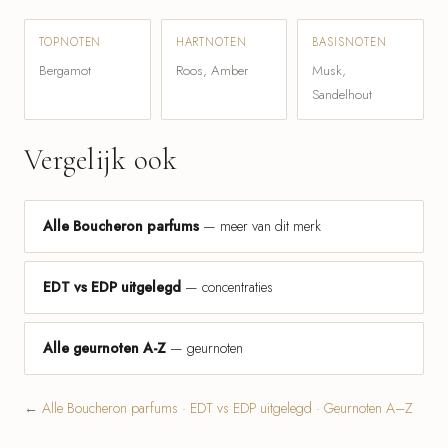
TOPNOTEN
HARTNOTEN
BASISNOTEN
Bergamot
Roos, Amber
Musk,
Sandelhout
Vergelijk ook
Alle Boucheron parfums
— meer van dit merk
EDT vs EDP uitgelegd
— concentraties
Alle geurnoten A-Z
— geurnoten
←
Alle Boucheron parfums
·
EDT vs EDP uitgelegd
·
Geurnoten A–Z