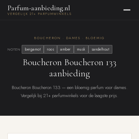
Parfum-aanbieding.nl
VERGELIJK 21+ PARFUMWINKELS
BOUCHERON · DAMES · BLOEMIG
bergamot
roos
amber
musk
sandelhout
NOTEN
Boucheron Boucheron 133
aanbieding
Boucheron Boucheron 133 — een bloemig parfum voor dames.
Vergelijk bij 21+ parfumwinkels voor de laagste prijs.