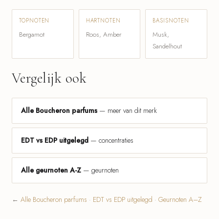
TOPNOTEN
HARTNOTEN
BASISNOTEN
Bergamot
Roos, Amber
Musk,
Sandelhout
Vergelijk ook
Alle Boucheron parfums
— meer van dit merk
EDT vs EDP uitgelegd
— concentraties
Alle geurnoten A-Z
— geurnoten
←
Alle Boucheron parfums
·
EDT vs EDP uitgelegd
·
Geurnoten A–Z