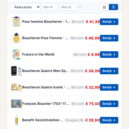
7/7
▦
☰
Pour homme Boucheron - 100 ml - Eau de parfum
€ 41,39
Bol.com
Bekijk →
Boucheron Pour Femme - 100ml - Eau de toilette
€ 46,99
Bol.com
Bekijk →
France in the World
€ 4,98
Bol.com
Bekijk →
Boucheron Quatre Men Spray - 100 ml - Eau De Toilette
€ 38,09
Bol.com
Bekijk →
Boucheron Quatre Iconic - 50 ml - eau de parfum spray - damesparfum
€ 32,99
Bol.com
Bekijk →
François Boucher 1703-1770 - Brandt, Christa
€ 75,00
Bol.com
Bekijk →
Benefit Gezichtslotion The POREfessional Gezichtstoner Unisex 133ml
€ 29,60
Douglas_NL
Bekijk →