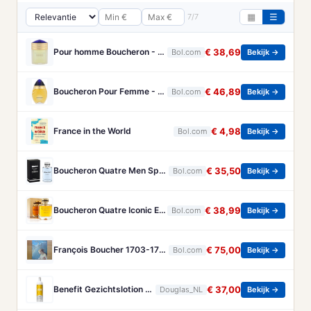
7/7
▦
☰
Pour homme Boucheron - 100 ml - Eau de parfum
€ 38,69
Bol.com
Bekijk →
Boucheron Pour Femme - 100ml - Eau de toilette
€ 46,89
Bol.com
Bekijk →
France in the World
€ 4,98
Bol.com
Bekijk →
Boucheron Quatre Men Spray - 100 ml - Eau De Toilette
€ 35,50
Bol.com
Bekijk →
Boucheron Quatre Iconic Eau de Parfum - 100ml
€ 38,99
Bol.com
Bekijk →
François Boucher 1703-1770 - Brandt, Christa
€ 75,00
Bol.com
Bekijk →
Benefit Gezichtslotion The POREfessional Gezichtstoner Unisex 133ml
€ 37,00
Douglas_NL
Bekijk →