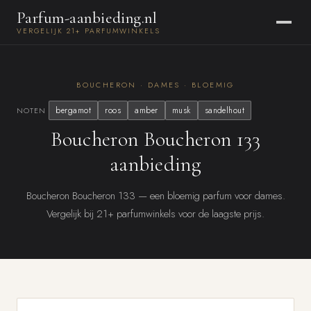
Parfum-aanbieding.nl
VERGELIJK 21+ PARFUMWINKELS
BOUCHERON · DAMES · BLOEMIG
bergamot
roos
amber
musk
sandelhout
NOTEN
Boucheron Boucheron 133
aanbieding
Boucheron Boucheron 133 — een bloemig parfum voor dames.
Vergelijk bij 21+ parfumwinkels voor de laagste prijs.