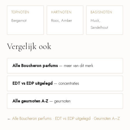
TOPNOTEN
HARTNOTEN
BASISNOTEN
Bergamot
Roos, Amber
Musk,
Sandelhout
Vergelijk ook
Alle Boucheron parfums
— meer van dit merk
EDT vs EDP uitgelegd
— concentraties
Alle geurnoten A-Z
— geurnoten
←
Alle Boucheron parfums
·
EDT vs EDP uitgelegd
·
Geurnoten A–Z