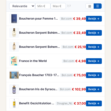
7/7
▦
☰
Boucheron pour Femme 100 ml Eau de Parfum - Damesparfum
€ 39,49
Bol.com
Bekijk →
Boucheron Serpent Bohème Eau de Parfum 50 ml
€ 23,49
Bol.com
Bekijk →
Boucheron Serpent Boheme Eau de parfum spray 30 ml
€ 25,19
Bol.com
Bekijk →
France in the World
€ 4,98
Bol.com
Bekijk →
François Boucher 1703-1770 - Brandt, Christa
€ 75,00
Bol.com
Bekijk →
Boucheron Iris de Syracuse - 125 ml - eau de parfum spray - damesparfum
€ 102,99
Bol.com
Bekijk →
Benefit Gezichtslotion The POREfessional Gezichtstoner Unisex 133ml
€ 37,00
Douglas_NL
Bekijk →