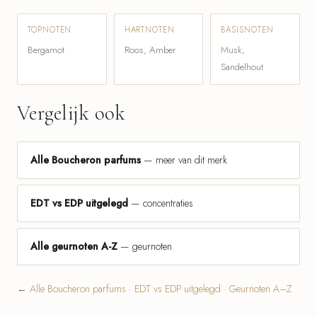
TOPNOTEN
HARTNOTEN
BASISNOTEN
Bergamot
Roos, Amber
Musk,
Sandelhout
Vergelijk ook
Alle Boucheron parfums
— meer van dit merk
EDT vs EDP uitgelegd
— concentraties
Alle geurnoten A-Z
— geurnoten
←
Alle Boucheron parfums
·
EDT vs EDP uitgelegd
·
Geurnoten A–Z