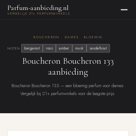
Parfum-aanbieding.nl
VERGELIJK 21+ PARFUMWINKELS
BOUCHERON · DAMES · BLOEMIG
bergamot
roos
amber
musk
sandelhout
NOTEN
Boucheron Boucheron 133
aanbieding
Boucheron Boucheron 133 — een bloemig parfum voor dames.
Vergelijk bij 21+ parfumwinkels voor de laagste prijs.