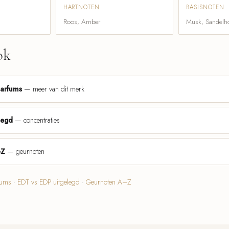
HARTNOTEN
BASISNOTEN
Roos, Amber
Musk, Sandelh
ok
parfums
— meer van dit merk
legd
— concentraties
-Z
— geurnoten
fums
·
EDT vs EDP uitgelegd
·
Geurnoten A–Z