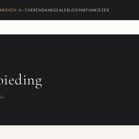
MERKEN A–Z
HEREN
DAMES
SALE
BLOG
PARFUMKIEZER
bieding
21+