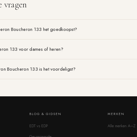
e vragen
heron Boucheron 133 het goedkoopst?
eron 133 voor dames of heren?
on Boucheron 133 is het voordeligst?
BLOG & GIDSEN
MERKEN
EDT vs EDP
Alle merken A–Z
Geurpiramide