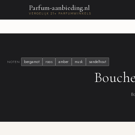
Parfum-aanbieding.nl
VERGELIJK 21+ PARFUMWINKELS
bergamot
roos
amber
musk
sandelhout
NOTEN
Bouche
Bo