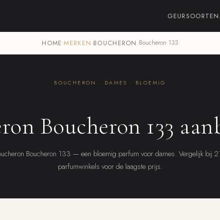
GEURSOORTEN
HOME
›
MERKEN
›
BOUCHERON
›
Boucheron 133
BOUCHERON · DAMES · BLOEMIG
ron Boucheron 133 aan
ucheron Boucheron 133 — een bloemig parfum voor dames. Vergelijk bij 
parfumwinkels voor de laagste prijs.