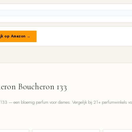
ijk op Amazon →
eron Boucheron 133
33 — een bloemig parfum voor dames. Vergelijk bij 21+ parfumwinkels voor
l