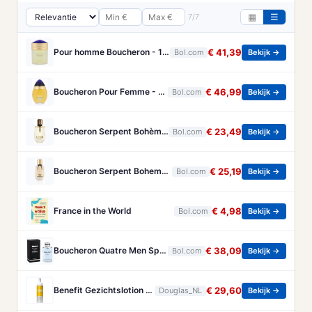
7/7
▦
☰
Pour homme Boucheron - 100 ml - Eau de parfum
€ 41,39
Bol.com
Bekijk →
Boucheron Pour Femme - 100ml - Eau de toilette
€ 46,99
Bol.com
Bekijk →
Boucheron Serpent Bohème Eau de Parfum 50 ml
€ 23,49
Bol.com
Bekijk →
Boucheron Serpent Boheme Eau de parfum spray 30 ml
€ 25,19
Bol.com
Bekijk →
France in the World
€ 4,98
Bol.com
Bekijk →
Boucheron Quatre Men Spray - 100 ml - Eau De Toilette
€ 38,09
Bol.com
Bekijk →
Benefit Gezichtslotion The POREfessional Gezichtstoner Unisex 133ml
€ 29,60
Douglas_NL
Bekijk →