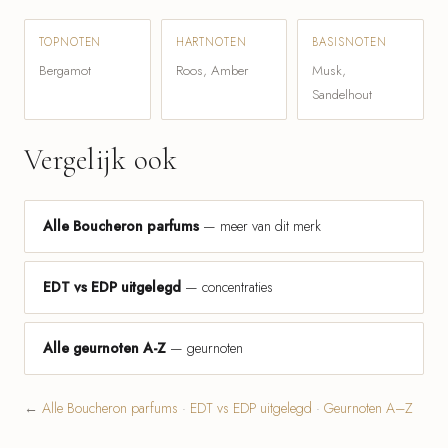
TOPNOTEN
HARTNOTEN
BASISNOTEN
Bergamot
Roos, Amber
Musk,
Sandelhout
Vergelijk ook
Alle Boucheron parfums
— meer van dit merk
EDT vs EDP uitgelegd
— concentraties
Alle geurnoten A-Z
— geurnoten
←
Alle Boucheron parfums
·
EDT vs EDP uitgelegd
·
Geurnoten A–Z