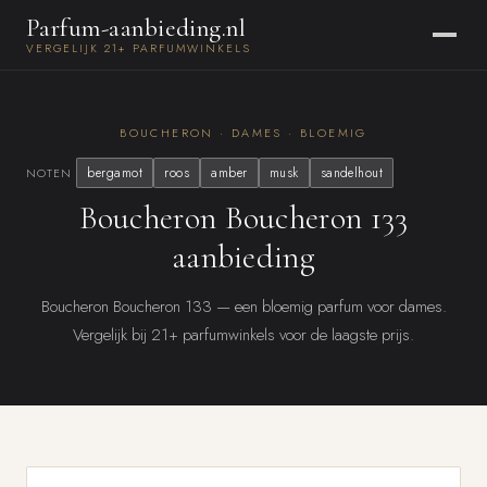
Parfum-aanbieding.nl
VERGELIJK 21+ PARFUMWINKELS
BOUCHERON · DAMES · BLOEMIG
bergamot
roos
amber
musk
sandelhout
NOTEN
Boucheron Boucheron 133
aanbieding
Boucheron Boucheron 133 — een bloemig parfum voor dames.
Vergelijk bij 21+ parfumwinkels voor de laagste prijs.