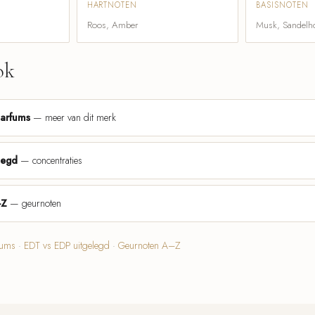
HARTNOTEN
BASISNOTEN
Roos, Amber
Musk, Sandelh
ok
parfums
— meer van dit merk
legd
— concentraties
-Z
— geurnoten
fums
·
EDT vs EDP uitgelegd
·
Geurnoten A–Z