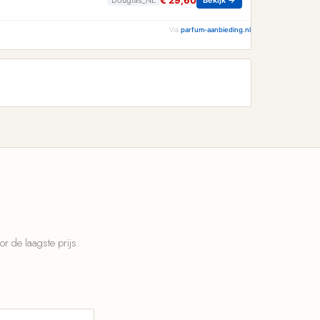
€ 29,60
Via
parfum-aanbieding.nl
 de laagste prijs.