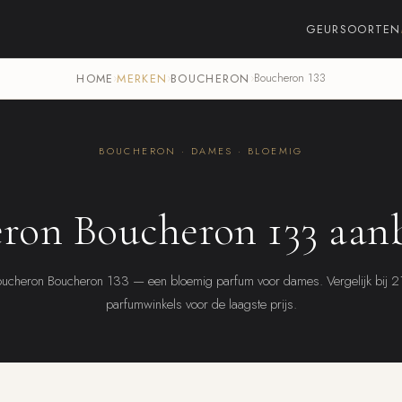
GEURSOORTEN
HOME
›
MERKEN
›
BOUCHERON
›
Boucheron 133
BOUCHERON · DAMES · BLOEMIG
ron Boucheron 133 aan
ucheron Boucheron 133 — een bloemig parfum voor dames. Vergelijk bij 
parfumwinkels voor de laagste prijs.