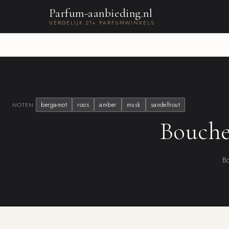
Parfum-aanbieding.nl
VERGELIJK 21+ PARFUMWINKELS
bergamot
roos
amber
musk
sandelhout
NOTEN
Bouche
Bo