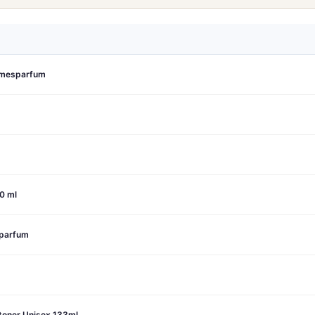
amesparfum
0 ml
nparfum
stoner Unisex 133ml