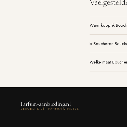
Veelgesteld
Waar koop ik Bouc
Is Boucheron Bouch
Welke maat Boucher
Parfum-aanbieding.nl
VERGELIJK 21+ PARFUMWINKELS