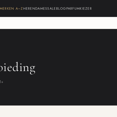
MERKEN A–Z
HEREN
DAMES
SALE
BLOG
PARFUMKIEZER
bieding
21+