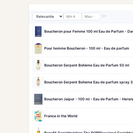
7/7
Boucheron pour Femme 100 ml Eau de Parfum - D
Pour homme Boucheron - 100 ml - Eau de parfum
Boucheron Serpent Bohème Eau de Parfum 50 ml
Boucheron Serpent Boheme Eau de parfum spray 3
Boucheron Jaipur - 100 ml - Eau de Parfum - Here
France in the World
Benefit Gezichtslotion The POREfessional Gezicht