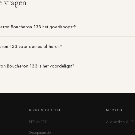
e vragen
heron Boucheron 133 het goedkoopst?
eron 133 voor dames of heren?
on Boucheron 133 is het voordeligst?
BLOG & GIDSEN
MERKEN
EDT vs EDP
Alle merken A–Z
Geurpiramide