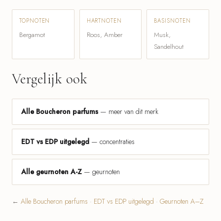
TOPNOTEN
HARTNOTEN
BASISNOTEN
Bergamot
Roos, Amber
Musk,
Sandelhout
Vergelijk ook
Alle Boucheron parfums
— meer van dit merk
EDT vs EDP uitgelegd
— concentraties
Alle geurnoten A-Z
— geurnoten
←
Alle Boucheron parfums
·
EDT vs EDP uitgelegd
·
Geurnoten A–Z