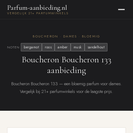
Parfum-aanbieding.nl
VERGELIJK 21+ PARFUMWINKELS
BOUCHERON · DAMES · BLOEMIG
bergamot
roos
amber
musk
sandelhout
NOTEN
Boucheron Boucheron 133
aanbieding
Boucheron Boucheron 133 — een bloemig parfum voor dames.
Vergelijk bij 21+ parfumwinkels voor de laagste prijs.