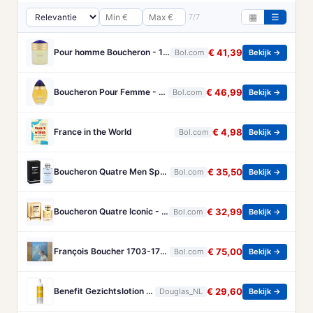
7/7
▦
☰
Pour homme Boucheron - 100 ml - Eau de parfum
€ 41,39
Bol.com
Bekijk →
Boucheron Pour Femme - 100ml - Eau de toilette
€ 46,99
Bol.com
Bekijk →
France in the World
€ 4,98
Bol.com
Bekijk →
Boucheron Quatre Men Spray - 100 ml - Eau De Toilette
€ 35,50
Bol.com
Bekijk →
Boucheron Quatre Iconic - 50 ml - eau de parfum spray - damesparfum
€ 32,99
Bol.com
Bekijk →
François Boucher 1703-1770 - Brandt, Christa
€ 75,00
Bol.com
Bekijk →
Benefit Gezichtslotion The POREfessional Gezichtstoner Unisex 133ml
€ 29,60
Douglas_NL
Bekijk →