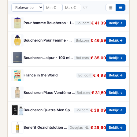
7/7
▦
☰
Pour homme Boucheron - 100 ml - Eau de parfum
€ 41,39
Bol.com
Bekijk →
Boucheron Pour Femme - 100ml - Eau de toilette
€ 46,59
Bol.com
Bekijk →
Boucheron Jaipur - 100 ml - Eau de Parfum - Herenparfum
€ 35,00
Bol.com
Bekijk →
France in the World
€ 4,98
Bol.com
Bekijk →
Boucheron Place Vendôme eau de parfum voor dames - Oriëntaals-houtachtig - 100 ml
€ 31,59
Bol.com
Bekijk →
Boucheron Quatre Men Spray - 100 ml - Eau De Toilette
€ 38,09
Bol.com
Bekijk →
Benefit Gezichtslotion The POREfessional Gezichtstoner Unisex 133ml
€ 29,60
Douglas_NL
Bekijk →