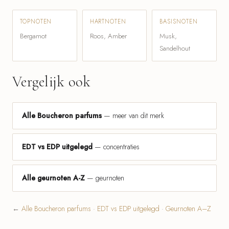
TOPNOTEN
HARTNOTEN
BASISNOTEN
Bergamot
Roos, Amber
Musk,
Sandelhout
Vergelijk ook
Alle Boucheron parfums
— meer van dit merk
EDT vs EDP uitgelegd
— concentraties
Alle geurnoten A-Z
— geurnoten
←
Alle Boucheron parfums
·
EDT vs EDP uitgelegd
·
Geurnoten A–Z