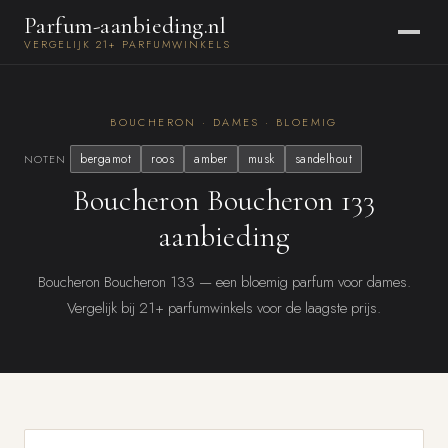
Parfum-aanbieding.nl
VERGELIJK 21+ PARFUMWINKELS
BOUCHERON · DAMES · BLOEMIG
bergamot
roos
amber
musk
sandelhout
NOTEN
Boucheron Boucheron 133
aanbieding
Boucheron Boucheron 133 — een bloemig parfum voor dames.
Vergelijk bij 21+ parfumwinkels voor de laagste prijs.