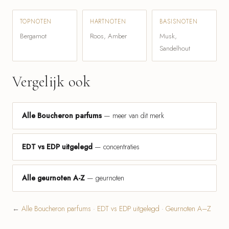
TOPNOTEN
HARTNOTEN
BASISNOTEN
Bergamot
Roos, Amber
Musk,
Sandelhout
Vergelijk ook
Alle Boucheron parfums
— meer van dit merk
EDT vs EDP uitgelegd
— concentraties
Alle geurnoten A-Z
— geurnoten
←
Alle Boucheron parfums
·
EDT vs EDP uitgelegd
·
Geurnoten A–Z