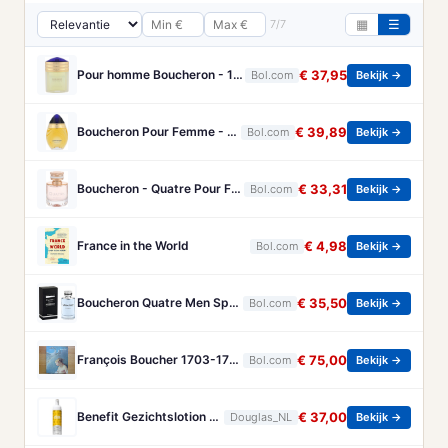
7/7
▦
☰
Pour homme Boucheron - 100 ml - Eau de parfum
€ 37,95
Bol.com
Bekijk →
Boucheron Pour Femme - 100ml - Eau de toilette
€ 39,89
Bol.com
Bekijk →
Boucheron - Quatre Pour Femme - Eau De Parfum - 50ML
€ 33,31
Bol.com
Bekijk →
France in the World
€ 4,98
Bol.com
Bekijk →
Boucheron Quatre Men Spray - 100 ml - Eau De Toilette
€ 35,50
Bol.com
Bekijk →
François Boucher 1703-1770 - Brandt, Christa
€ 75,00
Bol.com
Bekijk →
Benefit Gezichtslotion The POREfessional Gezichtstoner Unisex 133ml
€ 37,00
Douglas_NL
Bekijk →