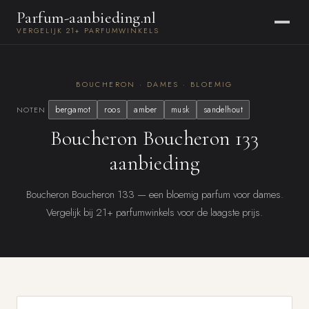
Parfum-aanbieding.nl
VERGELIJK 21+ PARFUMWINKELS
BOUCHERON · DAMES · BLOEMIG
bergamot
roos
amber
musk
sandelhout
NOTEN
Boucheron Boucheron 133
aanbieding
Boucheron Boucheron 133 — een bloemig parfum voor dames.
Vergelijk bij 21+ parfumwinkels voor de laagste prijs.