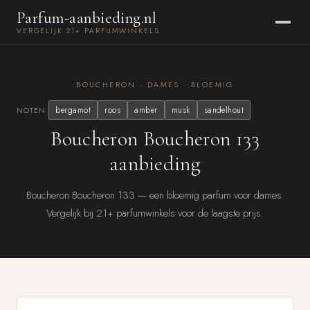
Parfum-aanbieding.nl
VERGELIJK 21+ PARFUMWINKELS
BOUCHERON · DAMES · BLOEMIG
bergamot
roos
amber
musk
sandelhout
NOTEN
Boucheron Boucheron 133
aanbieding
Boucheron Boucheron 133 — een bloemig parfum voor dames.
Vergelijk bij 21+ parfumwinkels voor de laagste prijs.