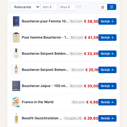
7/7
▦
☰
Boucheron pour Femme 100 ml Eau de Parfum - Damesparfum
€ 38,50
Bol.com
Bekijk →
Pour homme Boucheron - 100 ml - Eau de parfum
€ 41,39
Bol.com
Bekijk →
Boucheron Serpent Bohème Eau de Parfum 50 ml
€ 23,49
Bol.com
Bekijk →
Boucheron Serpent Boheme Eau de parfum spray 30 ml
€ 25,19
Bol.com
Bekijk →
Boucheron Jaipur - 100 ml - Eau de Parfum - Herenparfum
€ 35,00
Bol.com
Bekijk →
France in the World
€ 4,98
Bol.com
Bekijk →
Benefit Gezichtslotion The POREfessional Gezichtstoner Unisex 133ml
€ 29,60
Douglas_NL
Bekijk →