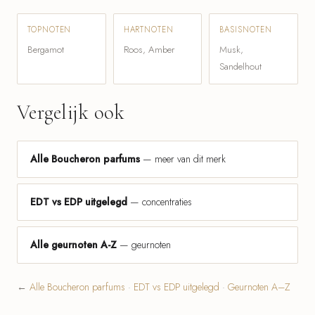
TOPNOTEN
HARTNOTEN
BASISNOTEN
Bergamot
Roos, Amber
Musk,
Sandelhout
Vergelijk ook
Alle Boucheron parfums
— meer van dit merk
EDT vs EDP uitgelegd
— concentraties
Alle geurnoten A-Z
— geurnoten
←
Alle Boucheron parfums
·
EDT vs EDP uitgelegd
·
Geurnoten A–Z