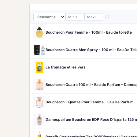
7/7
Boucheron Pour Femme - 100ml - Eau de toilette
Boucheron Quatre Men Spray - 100 ml - Eau De Toil
Le fromage et les vers
Boucheron Quatre 100 ml - Eau de Parfum - Dame
Boucheron - Quatre Pour Femme - Eau De Parfum 
Damesparfum Boucheron EDP Rose D'Isparta 125 
Benefit Gezichtslotion The POREfessional Gezicht