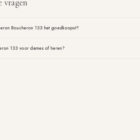
e vragen
heron Boucheron 133 het goedkoopst?
eron 133 voor dames of heren?
on Boucheron 133 is het voordeligst?
BLOG & GIDSEN
MERKEN
EDT vs EDP
Alle merken A–Z
Geurpiramide