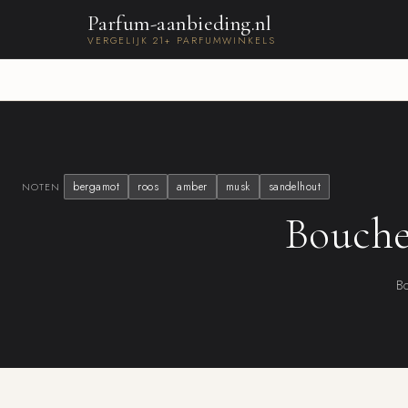
Parfum-aanbieding.nl
VERGELIJK 21+ PARFUMWINKELS
bergamot
roos
amber
musk
sandelhout
NOTEN
Bouche
Bo