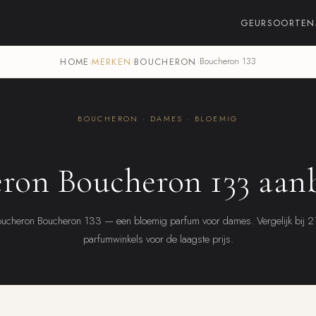
GEURSOORTEN
HOME
›
MERKEN
›
BOUCHERON
›
Boucheron 133
BOUCHERON · DAMES · BLOEMIG
ron Boucheron 133 aan
ucheron Boucheron 133 — een bloemig parfum voor dames. Vergelijk bij 
parfumwinkels voor de laagste prijs.