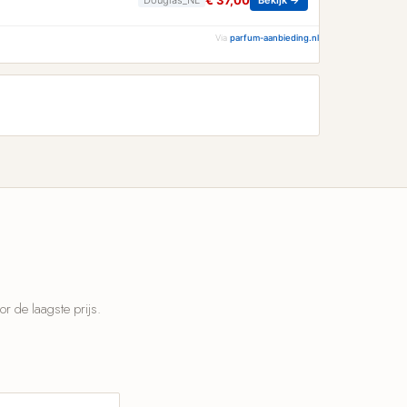
€ 37,00
Via
parfum-aanbieding.nl
 de laagste prijs.