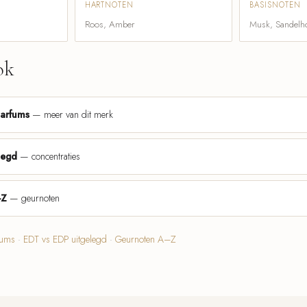
HARTNOTEN
BASISNOTEN
Roos, Amber
Musk, Sandelh
ok
parfums
— meer van dit merk
legd
— concentraties
-Z
— geurnoten
fums
·
EDT vs EDP uitgelegd
·
Geurnoten A–Z