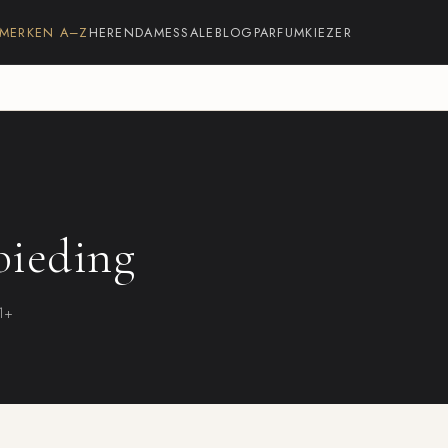
MERKEN A–Z
HEREN
DAMES
SALE
BLOG
PARFUMKIEZER
bieding
21+