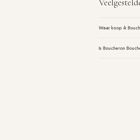
Veelgesteld
Waar koop ik Bouc
Is Boucheron Bouch
Welke maat Boucher
Parfum-aanbieding.nl
VERGELIJK 21+ PARFUMWINKELS