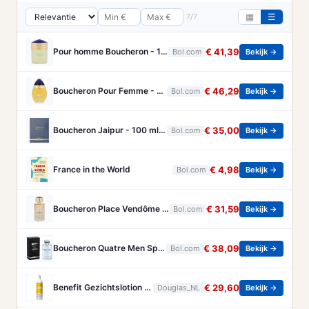
7/7
▦
☰
Pour homme Boucheron - 100 ml - Eau de parfum
€ 41,39
Bol.com
Bekijk →
Boucheron Pour Femme - 100ml - Eau de toilette
€ 46,29
Bol.com
Bekijk →
Boucheron Jaipur - 100 ml - Eau de Parfum - Herenparfum
€ 35,00
Bol.com
Bekijk →
France in the World
€ 4,98
Bol.com
Bekijk →
Boucheron Place Vendôme eau de parfum voor dames - Oriëntaals-houtachtig - 100 ml
€ 31,59
Bol.com
Bekijk →
Boucheron Quatre Men Spray - 100 ml - Eau De Toilette
€ 38,09
Bol.com
Bekijk →
Benefit Gezichtslotion The POREfessional Gezichtstoner Unisex 133ml
€ 29,60
Douglas_NL
Bekijk →