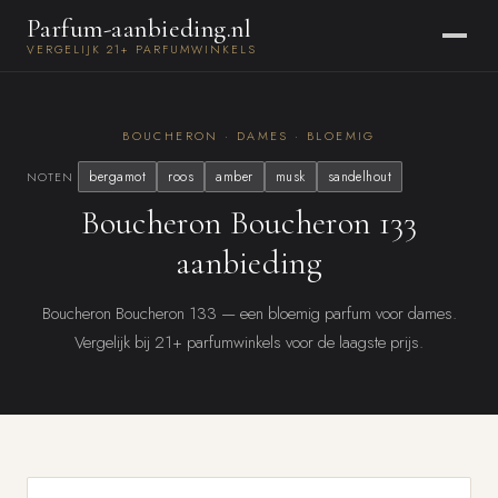
Parfum-aanbieding.nl
VERGELIJK 21+ PARFUMWINKELS
BOUCHERON · DAMES · BLOEMIG
bergamot
roos
amber
musk
sandelhout
NOTEN
Boucheron Boucheron 133
aanbieding
Boucheron Boucheron 133 — een bloemig parfum voor dames.
Vergelijk bij 21+ parfumwinkels voor de laagste prijs.