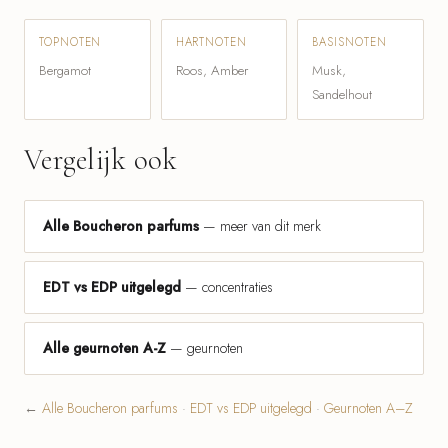
TOPNOTEN
HARTNOTEN
BASISNOTEN
Bergamot
Roos, Amber
Musk,
Sandelhout
Vergelijk ook
Alle Boucheron parfums
— meer van dit merk
EDT vs EDP uitgelegd
— concentraties
Alle geurnoten A-Z
— geurnoten
←
Alle Boucheron parfums
·
EDT vs EDP uitgelegd
·
Geurnoten A–Z