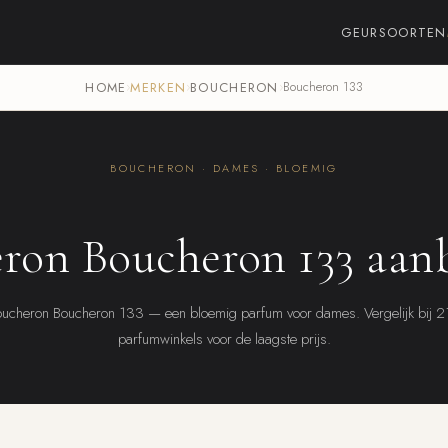
GEURSOORTEN
HOME
›
MERKEN
›
BOUCHERON
›
Boucheron 133
BOUCHERON · DAMES · BLOEMIG
ron Boucheron 133 aan
ucheron Boucheron 133 — een bloemig parfum voor dames. Vergelijk bij 
parfumwinkels voor de laagste prijs.