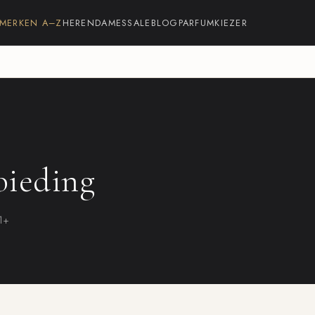
MERKEN A–Z
HEREN
DAMES
SALE
BLOG
PARFUMKIEZER
bieding
21+