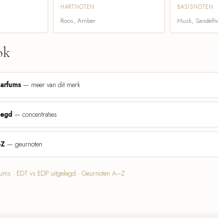
HARTNOTEN
BASISNOTEN
Roos, Amber
Musk, Sandelh
ok
parfums
— meer van dit merk
legd
— concentraties
-Z
— geurnoten
fums
·
EDT vs EDP uitgelegd
·
Geurnoten A–Z