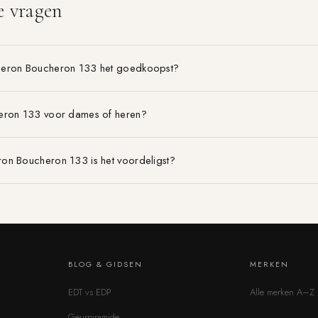
e vragen
heron Boucheron 133 het goedkoopst?
eron 133 voor dames of heren?
on Boucheron 133 is het voordeligst?
BLOG & GIDSEN
MERKEN
EDT vs EDP
Alle merken A–Z
Geurpiramide