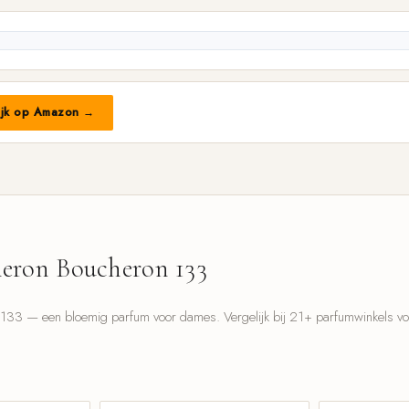
ijk op Amazon →
eron Boucheron 133
33 — een bloemig parfum voor dames. Vergelijk bij 21+ parfumwinkels voor
l