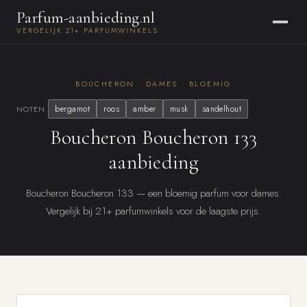
Parfum-aanbieding.nl
VERGELIJK 21+ PARFUMWINKELS
BOUCHERON · DAMES · BLOEMIG
bergamot
roos
amber
musk
sandelhout
NOTEN
Boucheron Boucheron 133
aanbieding
Boucheron Boucheron 133 — een bloemig parfum voor dames.
Vergelijk bij 21+ parfumwinkels voor de laagste prijs.