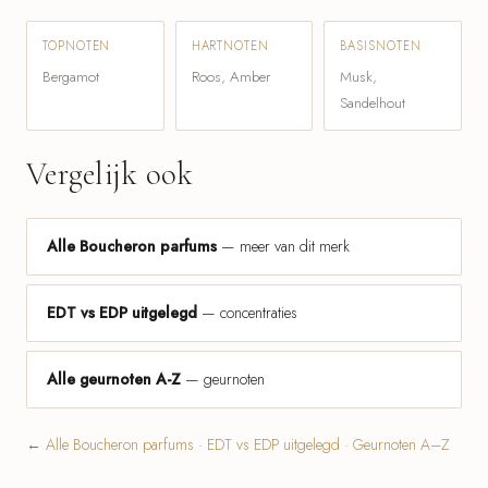
TOPNOTEN
HARTNOTEN
BASISNOTEN
Bergamot
Roos, Amber
Musk,
Sandelhout
Vergelijk ook
Alle Boucheron parfums
— meer van dit merk
EDT vs EDP uitgelegd
— concentraties
Alle geurnoten A-Z
— geurnoten
←
Alle Boucheron parfums
·
EDT vs EDP uitgelegd
·
Geurnoten A–Z