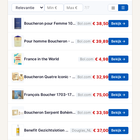
7/7
▦
☰
Boucheron pour Femme 100 ml Eau de Parfum - Damesparfum
€ 38,50
Bol.com
Bekijk →
Pour homme Boucheron - 100 ml - Eau de parfum
€ 39,89
Bol.com
Bekijk →
France in the World
€ 4,98
Bol.com
Bekijk →
Boucheron Quatre Iconic - 50 ml - eau de parfum spray - damesparfum
€ 32,99
Bol.com
Bekijk →
François Boucher 1703-1770 - Brandt, Christa
€ 75,00
Bol.com
Bekijk →
Boucheron Serpent Bohème Gift Set 50ml Eau de Parfum + 50ml Bath & Shower Gel + 50ml Body Lotion - Geschenkset
€ 33,59
Bol.com
Bekijk →
Benefit Gezichtslotion The POREfessional Gezichtstoner Unisex 133ml
€ 37,00
Douglas_NL
Bekijk →