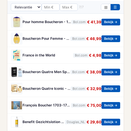
7/7
▦
☰
Pour homme Boucheron - 100 ml - Eau de parfum
€ 41,39
Bol.com
Bekijk →
Boucheron Pour Femme - 100ml - Eau de toilette
€ 46,99
Bol.com
Bekijk →
France in the World
€ 4,98
Bol.com
Bekijk →
Boucheron Quatre Men Spray - 100 ml - Eau De Toilette
€ 38,09
Bol.com
Bekijk →
Boucheron Quatre Iconic - 50 ml - eau de parfum spray - damesparfum
€ 32,99
Bol.com
Bekijk →
François Boucher 1703-1770 - Brandt, Christa
€ 75,00
Bol.com
Bekijk →
Benefit Gezichtslotion The POREfessional Gezichtstoner Unisex 133ml
€ 29,60
Douglas_NL
Bekijk →