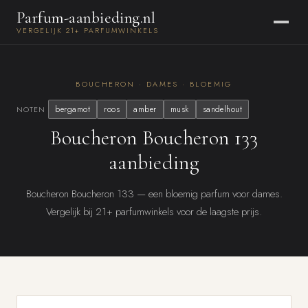
Parfum-aanbieding.nl
VERGELIJK 21+ PARFUMWINKELS
BOUCHERON · DAMES · BLOEMIG
bergamot
roos
amber
musk
sandelhout
NOTEN
Boucheron Boucheron 133
aanbieding
Boucheron Boucheron 133 — een bloemig parfum voor dames.
Vergelijk bij 21+ parfumwinkels voor de laagste prijs.