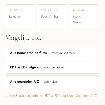
TOPNOTEN
HARTNOTEN
BASISNOTEN
Bergamot
Roos, Amber
Musk,
Sandelhout
Vergelijk ook
Alle Boucheron parfums
— meer van dit merk
EDT vs EDP uitgelegd
— concentraties
Alle geurnoten A-Z
— geurnoten
←
Alle Boucheron parfums
·
EDT vs EDP uitgelegd
·
Geurnoten A–Z